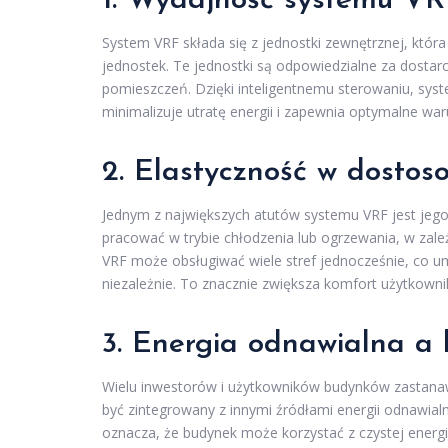
1. Wydajność systemu VR
System VRF składa się z jednostki zewnętrznej, któ
jednostek. Te jednostki są odpowiedzialne za dostar
pomieszczeń. Dzięki inteligentnemu sterowaniu, sy
minimalizuje utratę energii i zapewnia optymalne wa
2. Elastyczność w dostos
Jednym z największych atutów systemu VRF jest jeg
pracować w trybie chłodzenia lub ogrzewania, w za
VRF może obsługiwać wiele stref jednocześnie, co 
niezależnie. To znacznie zwiększa komfort użytkowni
3. Energia odnawialna a
Wielu inwestorów i użytkowników budynków zastana
być zintegrowany z innymi źródłami energii odnawialn
oznacza, że budynek może korzystać z czystej energi