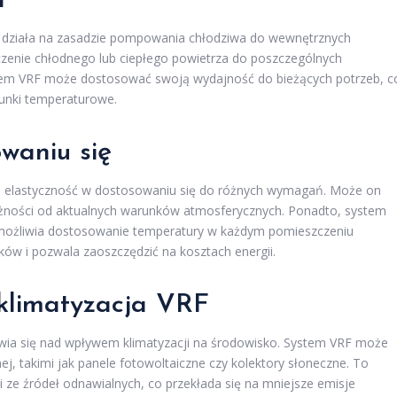
F
ra działa na zasadzie pompowania chłodziwa do wewnętrznych
czenie chłodnego lub ciepłego powietrza do poszczególnych
stem VRF może dostosować swoją wydajność do bieżących potrzeb, c
runki temperaturowe.
owaniu się
o elastyczność w dostosowaniu się do różnych wymagań. Może on
leżności od aktualnych warunków atmosferycznych. Ponadto, system
umożliwia dostosowanie temperatury w każdym pomieszczeniu
ków i pozwala zaoszczędzić na kosztach energii.
 klimatyzacja VRF
wia się nad wpływem klimatyzacji na środowisko. System VRF może
ej, takimi jak panele fotowoltaiczne czy kolektory słoneczne. To
i ze źródeł odnawialnych, co przekłada się na mniejsze emisje