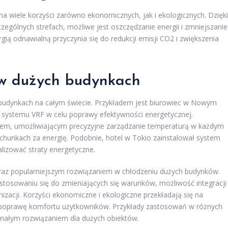
na wiele korzyści zarówno ekonomicznych, jak i ekologicznych. Dzięki
zególnych strefach, możliwe jest oszczędzanie energii i zmniejszanie
gią odnawialną przyczynia się do redukcji emisji CO2 i zwiększenia
 w dużych budynkach
budynkach na całym świecie. Przykładem jest biurowiec w Nowym
ję systemu VRF w celu poprawy efektywności energetycznej.
iem, umożliwiającym precyzyjne zarządzanie temperaturą w każdym
hunkach za energię. Podobnie, hotel w Tokio zainstalował system
lizować straty energetyczne.
raz popularniejszym rozwiązaniem w chłodzeniu dużych budynków.
osowaniu się do zmieniających się warunków, możliwość integracji
zacji. Korzyści ekonomiczne i ekologiczne przekładają się na
 poprawę komfortu użytkowników. Przykłady zastosowań w różnych
onałym rozwiązaniem dla dużych obiektów.