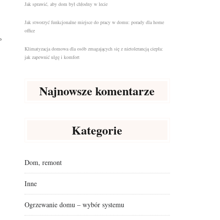
Jak sprawić, aby dom był chłodny w lecie
Jak stworzyć funkcjonalne miejsce do pracy w domu: porady dla home
office
o
Klimatyzacja domowa dla osób zmagających się z nietolerancją ciepła:
jak zapewnić ulgę i komfort
Najnowsze komentarze
Kategorie
Dom, remont
Inne
.
Ogrzewanie domu – wybór systemu