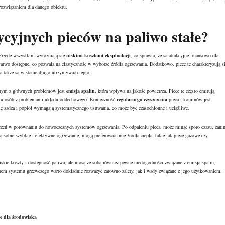
rozwiązaniem dla danego obiektu.
dycyjnych pieców na paliwo stałe?
 Przede wszystkim wyróżniają się
niskimi kosztami eksploatacji
, co sprawia, że są atrakcyjne finansowo dla
łatwo dostępne, co pozwala na elastyczność w wyborze źródła ogrzewania. Dodatkowo, piece te charakteryzują s
a także są w stanie długo utrzymywać ciepło.
ednym z głównych problemów jest
emisja spalin
, która wpływa na jakość powietrza. Piece te często emitują
adku osób z problemami układu oddechowego. Konieczność
regularnego czyszczenia
pieca i kominów jest
ię sadza i popiół wymagają systematycznego usuwania, co może być czasochłonne i uciążliwe.
zeń w porównaniu do nowoczesnych systemów ogrzewania. Po odpaleniu pieca, może minąć sporo czasu, zani
obie szybkie i efektywne ogrzewanie, mogą preferować inne źródła ciepła, takie jak piece gazowe czy
niskie koszty i dostępność paliwa, ale niosą ze sobą również pewne niedogodności związane z emisją spalin,
rem systemu grzewczego warto dokładnie rozważyć zarówno zalety, jak i wady związane z jego użytkowaniem.
e dla środowiska