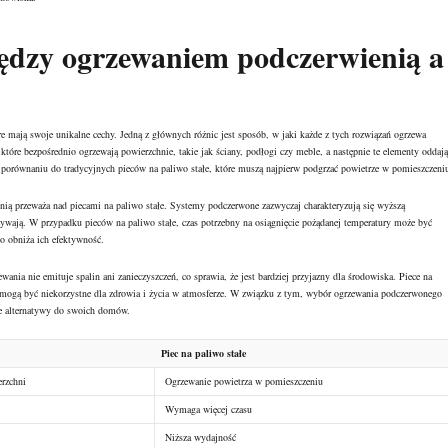
iędzy ogrzewaniem podczerwienią a
re mają swoje unikalne cechy. Jedną z głównych różnic jest sposób, w jaki każde z tych rozwiązań ogrzewa
tóre bezpośrednio ogrzewają powierzchnie, takie jak ściany, podłogi czy meble, a następnie te elementy oddają
w porównaniu do tradycyjnych pieców na paliwo stałe, które muszą najpierw podgrzać powietrze w pomieszczeni
nią przeważa nad piecami na paliwo stałe. Systemy podczerwone zazwyczaj charakteryzują się wyższą
używają. W przypadku pieców na paliwo stałe, czas potrzebny na osiągnięcie pożądanej temperatury może być
o obniża ich efektywność.
ia nie emituje spalin ani zanieczyszczeń, co sprawia, że jest bardziej przyjazny dla środowiska. Piece na
e mogą być niekorzystne dla zdrowia i życia w atmosferze. W związku z tym, wybór ogrzewania podczerwonego
ne alternatywy do swoich domów.
Piec na paliwo stałe
erzchni
Ogrzewanie powietrza w pomieszczeniu
Wymaga więcej czasu
Niższa wydajność