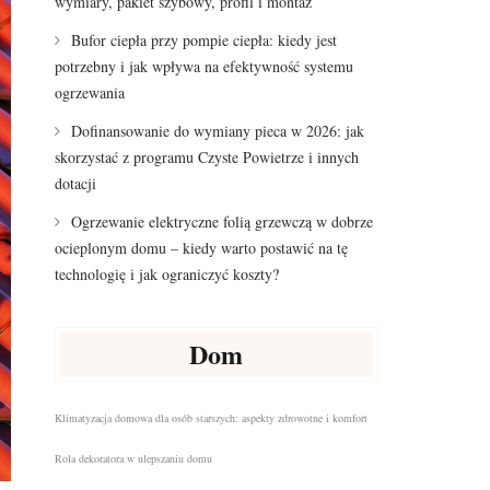
wymiary, pakiet szybowy, profil i montaż
Bufor ciepła przy pompie ciepła: kiedy jest
potrzebny i jak wpływa na efektywność systemu
ogrzewania
Dofinansowanie do wymiany pieca w 2026: jak
skorzystać z programu Czyste Powietrze i innych
dotacji
Ogrzewanie elektryczne folią grzewczą w dobrze
ocieplonym domu – kiedy warto postawić na tę
technologię i jak ograniczyć koszty?
Dom
Klimatyzacja domowa dla osób starszych: aspekty zdrowotne i komfort
Rola dekoratora w ulepszaniu domu