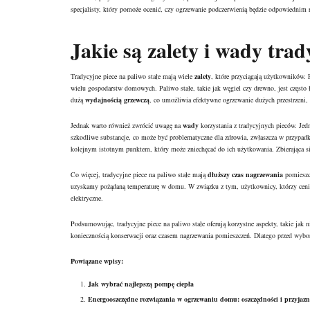
specjalisty, który pomoże ocenić, czy ogrzewanie podczerwienią będzie odpowiednim 
Jakie są zalety i wady tra
Tradycyjne piece na paliwo stałe mają wiele
zalety
, które przyciągają użytkowników.
wielu gospodarstw domowych. Paliwo stałe, takie jak węgiel czy drewno, jest często 
dużą
wydajnością grzewczą
, co umożliwia efektywne ogrzewanie dużych przestrzeni, 
Jednak warto również zwrócić uwagę na
wady
korzystania z tradycyjnych pieców. J
szkodliwe substancje, co może być problematyczne dla zdrowia, zwłaszcza w przyp
kolejnym istotnym punktem, który może zniechęcać do ich użytkowania. Zbierająca s
Co więcej, tradycyjne piece na paliwo stałe mają
dłuższy czas nagrzewania
pomieszc
uzyskamy pożądaną temperaturę w domu. W związku z tym, użytkownicy, którzy cenią s
elektryczne.
Podsumowując, tradycyjne piece na paliwo stałe oferują korzystne aspekty, takie jak 
koniecznością konserwacji oraz czasem nagrzewania pomieszczeń. Dlatego przed wybo
Powiązane wpisy:
Jak wybrać najlepszą pompę ciepła
Energooszczędne rozwiązania w ogrzewaniu domu: oszczędności i przyjazn