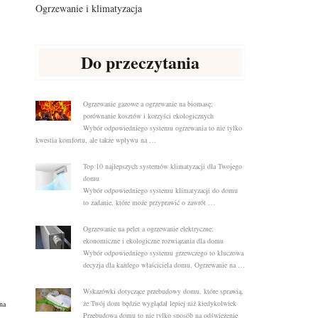
Ogrzewanie i klimatyzacja
Do przeczytania
Ogrzewanie gazowe a ogrzewanie na biomasę:
porównanie kosztów i korzyści ekologicznych
Wybór odpowiedniego systemu ogrzewania to nie tylko
kwestia komfortu, ale także wpływu na …
Top 10 najlepszych systemów klimatyzacji dla Twojego
domu
Wybór odpowiedniego systemu klimatyzacji do domu
to zadanie, które może przyprawić o zawrót …
Ogrzewanie na pelet a ogrzewanie elektryczne:
ekonomiczne i ekologiczne rozwiązania dla domu
Wybór odpowiedniego systemu grzewczego to kluczowa
decyzja dla każdego właściciela domu. Ogrzewanie na …
Wskazówki dotyczące przebudowy domu, które sprawią,
że Twój dom będzie wyglądał lepiej niż kiedykolwiek
na
Przebudowa domu to nie tylko sposób na odświeżenie