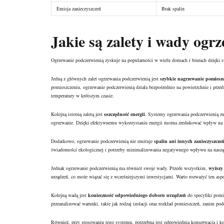
Emisja zanieczyszczeń
Brak spalin
Jakie są zalety i wady ogr
Ogrzewanie podczerwienią zyskuje na popularności w wielu domach i biurach dzięk
Jedną z głównych zalet ogrzewania podczerwienią jest
szybkie nagrzewanie pomiesz
pomieszczeniu, ogrzewanie podczerwienią działa bezpośrednio na powierzchnie i prz
temperatury w krótszym czasie.
Kolejną istotną zaletą jest
oszczędność energii
. Systemy ogrzewania podczerwienią zu
ogrzewanie. Dzięki efektywnemu wykorzystaniu energii można zredukować wpływ na ś
Dodatkowo, ogrzewanie podczerwienią nie emituje
spalin ani innych zanieczyszcze
świadomości ekologicznej i potrzeby minimalizowania negatywnego wpływu na naszą 
Jednak ogrzewanie podczerwienią ma również swoje wady. Przede wszystkim,
wyższy 
urządzeń, co może wiązać się z wcześniejszymi inwestycjami. Warto rozważyć ten as
Kolejną wadą jest
konieczność odpowiedniego doboru urządzeń
do specyfiki pomie
przeanalizować warunki, takie jak rodzaj izolacji oraz rozkład pomieszczeń, zanim pod
Również, przy stosowaniu tego systemu, potrzebna jest odpowiednia konserwacja i kon