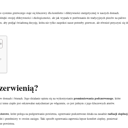
 systemu grzewczego staje się kluczowy dla komfortu i efektywności energetycznej w naszych domach.
 dzięki swojej efektywności i ekologiczności, ale jak wypada w porównaniu do tradycyjnych pieców na paliwo
m, aby podjąć świadomą decyzję, która nie tylko zaspokoi nasze potrzeby grzewcze, ale również przyczyni się d
?
czerwienią?
w domach i biurach. Jego działanie opiera się na wykorzystaniu
promieniowania podczerwonego
, które
ki temu ciepło jest odczuwalne natychmiast po włączeniu, co jest jednym z jego kluczowych atutów.
ktorowe
, które polega na podgrzewaniu powietrza, ogrzewanie podczerwone działa na zasadzie
radiacji cieplnej
udzi i przedmioty w swoim zasięgu. Taki sposób ogrzewania zapewnia lepsze komfort cieplny, ponieważ
ze powietrza.