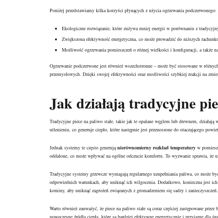
Poniżej przedstawiamy kilka korzyści płynących z użycia ogrzewania podczerwonego:
Ekologiczne rozwiązanie, które zużywa mniej energii w porównaniu z tradycy
Zwiększona efektywność energetyczna, co może prowadzić do niższych rachunk
Możliwość ogrzewania pomieszczeń o różnej wielkości i konfiguracji, a także na
Ogrzewanie podczerwone jest również wszechstronne – może być stosowane w różnych
przemysłowych. Dzięki swojej efektywności oraz możliwości szybkiej reakcji na zmien
Jak działają tradycyjne pie
Tradycyjne piece na paliwo stałe, takie jak te opalane węglem lub drewnem, działają w
utlenieniu, co generuje ciepło, które następnie jest przenoszone do otaczającego pow
Jednak systemy te często generują
nierównomierny rozkład temperatury
w pomieszcz
oddalone, co może wpływać na ogólne odczucie komfortu. To wyzwanie sprawia, że uż
Tradycyjne systemy grzewcze wymagają regularnego uzupełniania paliwa, co może być
odpowiednich warunkach, aby uniknąć ich wilgocenia. Dodatkowo, konieczna jest ic
kominy, aby uniknąć zagrożeń związanych z gromadzeniem się sadzy i zanieczyszczeń.
Warto również zauważyć, że piece na paliwo stałe są coraz częściej zastępowane przez
nowoczesne źródła ciepła, które są bardziej efektywne energetycznie i przyjazne dla śr