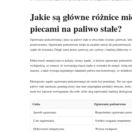
Jakie są główne różnice m
piecami na paliwo stałe?
Ogrzewanie podczerwienią i piece na paliwo stałe to dwa różne systemy grzewcze, któ
pomieszczenia. Ogrzewanie podczerwone działa na zasadzie emisji fal podczerwonych, k
ciepło do otoczenia. Dzięki temu proces grzewczy jest szybszy i bardziej efektywny 
Efektywność energetyczna to kolejny istotny aspekt, w którym ogrzewanie podczerwie
wydajnością, co oznacza, że wytwarzają więcej ciepła w stosunku do energii, którą z
znaczny, a także wymaga regularnego załadunku paliwa oraz konserwacji, co dodatkow
Ekologiczny aspekt ogrzewania podczerwonego nie może być pominięty. Ten typ ogrzewan
paliwo stałe natomiast generują dymy oraz inne niepożądane produkty uboczne, któr
może być lepszym rozwiązaniem dla osób, które chcą wprowadzić bardziej ekologicz
Cecha
Ogrzewanie podczerwone
Sposób ogrzewania
Bezpośrednie ogrzewanie powi
Czas nagrzewania
Szybkie osiąganie temperatury
Efektywność energetyczna
Wyższa wydajność