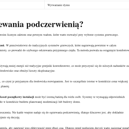
Wytwarzanie dymu
zewania podczerwienią?
i swoim licznym zaletom oraz pewnym wadom, które warto rozważyć przy wyborze systemu grzewczego.
czeń
. W przeciwieństwie do tradycyjnych systemów grzewczych, które nagrzewają powietrze w całym
edmioty, co prowadzi do szybszego odczuwania przyjemnego ciepła. Ta metoda pozwala na osiągnięcie komfortow
żywają mniej energii niż tradycyjne grzejniki konwektorowe, co może przyczynić się do niższych rachunków za
rodowisko oraz obniżyć koszty eksploatacyjne.
ń
, co czyni je przyjaznym dla środowiska rozwiązaniem. Jest to szczególnie istotne w kontekście coraz większej
planetę.
koszt początkowy instalacji
może być istotną barierą dla wielu osób. Systemy te wymagają odpowiednich
pekt w kontekście budżetu planowanej modernizacji lub budowy domu.
szczenia. Nie każde wnętrze nadaje się do ogrzewania podczerwienią, dlatego kluczowe jest, aby dokładnie
ejmie się decyzję.
trola, aby zapewnić jego efektywność przez długi czas. Dlatego przed podjęciem decyzji warto zasięgnąć porad