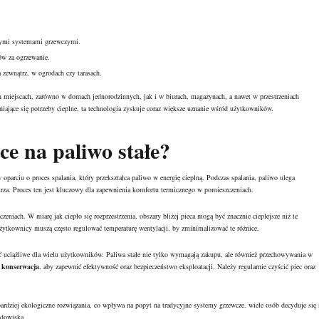
jnymi systemami grzewczymi.
ów za ogrzewanie.
 zewnątrz, w ogrodach czy tarasach.
 miejscach, zarówno w domach jednorodzinnych, jak i w biurach, magazynach, a nawet w przestrzeniach
iające się potrzeby cieplne, ta technologia zyskuje coraz większe uznanie wśród użytkowników.
ce na paliwo stałe?
 oparciu o proces spalania, który przekształca paliwo w energię cieplną. Podczas spalania, paliwo ulega
ietrza. Proces ten jest kluczowy dla zapewnienia komfortu termicznego w pomieszczeniach.
eniach. W miarę jak ciepło się rozprzestrzenia, obszary bliżej pieca mogą być znacznie cieplejsze niż te
ytkownicy muszą często regulować temperaturę wentylacji, by zminimalizować te różnice.
 uciążliwe dla wielu użytkowników. Paliwa stałe nie tylko wymagają zakupu, ale również przechowywania w
h
konserwacja
, aby zapewnić efektywność oraz bezpieczeństwo eksploatacji. Należy regularnie czyścić piec oraz
 bardziej ekologiczne rozwiązania, co wpływa na popyt na tradycyjne systemy grzewcze. wiele osób decyduje się 
odowiska.