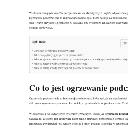
W obliczu rosnących kosztów energii oraz zmian klimatycznych, wybór odpowiedniego
Ogrzewanie podczerwienią to innowacyjna technologia, która zyskuje na popularności
stałe? Warto przyjrzeć się różnicom w działaniu obu systemów, ich zaletom oraz wado
ochrony środowiska.
Spis treści
Co to jest ogrzewanie podczerwienią?
Jak działają tradycyjne piece na paliwo stałe?
Jakie są główne różnice między ogrzewaniem podczerwienią a piecami na paliwo stałe
Jakie są zalety i wady ogrzewania podczerwienią?
Jakie są zalety i wady tradycyjnych pieców na paliwo stałe?
Co to jest ogrzewanie pod
Ogrzewanie podczerwienią to innowacyjna technologia, która zyskuje na popularności 
efektywnie ogrzewa nie powietrze, lecz obiekty i powierzchnie w pomieszczeniu. Dzię
W odróżnieniu od tradycyjnych systemów grzewczych, takich jak
ogrzewanie konwe
Oznacza to, że ciepło jest emitowane przez panele grzewcze i bezpośrednio ogrzewa l
temperatura powierzchni jest bardziej stabilna i mniej podatna na różnice w temperatur