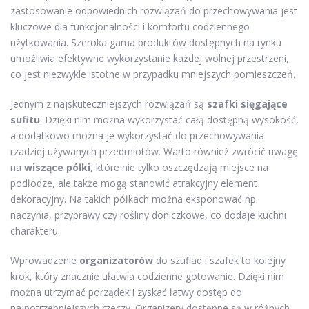
zastosowanie odpowiednich rozwiązań do przechowywania jest
kluczowe dla funkcjonalności i komfortu codziennego
użytkowania. Szeroka gama produktów dostępnych na rynku
umożliwia efektywne wykorzystanie każdej wolnej przestrzeni,
co jest niezwykle istotne w przypadku mniejszych pomieszczeń.
Jednym z najskuteczniejszych rozwiązań są
szafki sięgające
sufitu
. Dzięki nim można wykorzystać całą dostępną wysokość,
a dodatkowo można je wykorzystać do przechowywania
rzadziej używanych przedmiotów. Warto również zwrócić uwagę
na
wiszące półki
, które nie tylko oszczędzają miejsce na
podłodze, ale także mogą stanowić atrakcyjny element
dekoracyjny. Na takich półkach można eksponować np.
naczynia, przyprawy czy rośliny doniczkowe, co dodaje kuchni
charakteru.
Wprowadzenie
organizatorów
do szuflad i szafek to kolejny
krok, który znacznie ułatwia codzienne gotowanie. Dzięki nim
można utrzymać porządek i zyskać łatwy dostęp do
najpotrzebniejszych rzeczy. Organizery dostępne są w różnych