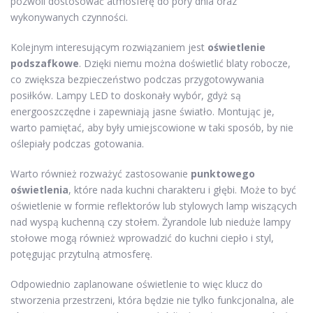
pozwoli dostosować atmosferę do pory dnia oraz
wykonywanych czynności.
Kolejnym interesującym rozwiązaniem jest
oświetlenie
podszafkowe
. Dzięki niemu można doświetlić blaty robocze,
co zwiększa bezpieczeństwo podczas przygotowywania
posiłków. Lampy LED to doskonały wybór, gdyż są
energooszczędne i zapewniają jasne światło. Montując je,
warto pamiętać, aby były umiejscowione w taki sposób, by nie
oślepiały podczas gotowania.
Warto również rozważyć zastosowanie
punktowego
oświetlenia
, które nada kuchni charakteru i głębi. Może to być
oświetlenie w formie reflektorów lub stylowych lamp wiszących
nad wyspą kuchenną czy stołem. Żyrandole lub nieduże lampy
stołowe mogą również wprowadzić do kuchni ciepło i styl,
potęgując przytulną atmosferę.
Odpowiednio zaplanowane oświetlenie to więc klucz do
stworzenia przestrzeni, która będzie nie tylko funkcjonalna, ale