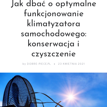
Jak dbać o optymalne
funkcjonowanie
klimatyzatora
samochodowego:
konserwacja i
czyszczenie
by
DOBRE-PIECE.PL
23 KWIETNIA 2021