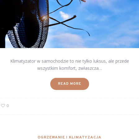
Klimatyzator w samochodzie to nie tylko luksus, ale przede
wszystkim komfort, zwłaszcza…
READ MORE
0
OGRZEWANIE I KLIMATYZACJA