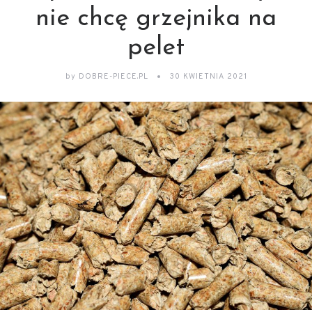
nie chcę grzejnika na
pelet
by
DOBRE-PIECE.PL
30 KWIETNIA 2021