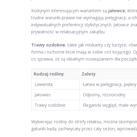
Kolejnym interesującym wariantem są
jałowce
, któ
trudne warunki prawie nie wymagają pielęgnacji, a 
indywidualnych preferencji stylistycznych. Jałowce zn
prywatność w relaksacyjnym zakątku.
Trawy ozdobne
, takie jak miskanty czy turzyce, ró
forma i ruchome liście mają w sobie coś kojącego.
co sprawia, że są idealnym rozwiązaniem dla począt
Rodzaj rośliny
Zalety
Lawenda
Łatwa w pielęgnacji, piękn
Jałowiec
Odporny, różnorodny
Trawy ozdobne
Elegancki wygląd, małe w
Wybierając rośliny do strefy relaksu, można skompo
gatunki będą zachwycały przez cały sezon, wprowadz