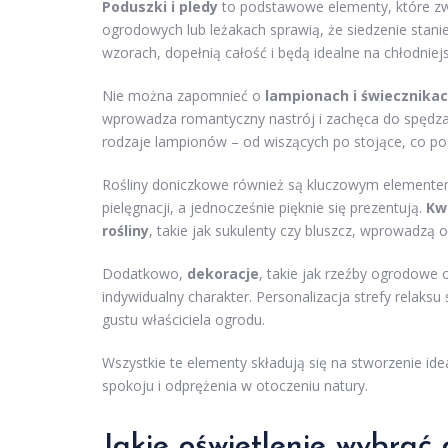
Poduszki i pledy
to podstawowe elementy, które zwi
ogrodowych lub leżakach sprawią, że siedzenie stanie
wzorach, dopełnią całość i będą idealne na chłodniej
Nie można zapomnieć o
lampionach i świecznika
wprowadza romantyczny nastrój i zachęca do spędza
rodzaje lampionów – od wiszących po stojące, co poz
Rośliny doniczkowe również są kluczowym elementem
pielęgnacji, a jednocześnie pięknie się prezentują.
Kw
rośliny
, takie jak sukulenty czy bluszcz, wprowadzą o
Dodatkowo,
dekoracje
, takie jak rzeźby ogrodowe 
indywidualny charakter. Personalizacja strefy relaksu
gustu właściciela ogrodu.
Wszystkie te elementy składują się na stworzenie ide
spokoju i odprężenia w otoczeniu natury.
Jakie oświetlenie wybrać 