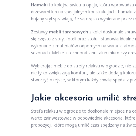
Hamaki
to kolejna świetna opcja, która wprowadza
drzewami lub na specjalnych konstrukcjach, hamaki za
bujany styl sprawiają, że są często wybierane przez
Zestawy
mebli tarasowych
z kolei doskonale spraw
się często z sofy, foteli oraz stołu i stanowią ideal
wykonane z materiałów odpornych na warunki atmosf
sezonach. Meble z technorattanu, aluminium czy drew
Wybierając meble do strefy relaksu w ogrodzie, nie z
nie tylko zwiększają komfort, ale także dodają kolor
stworzyć miejsce, w którym każdy chwilę spędzi z pr
Jakie akcesoria umilić st
Strefa relaksu w ogrodzie to doskonałe miejsce na o
warto zainwestować w odpowiednie akcesoria, które n
propozycji, które mogą umilić czas spędzany na świ