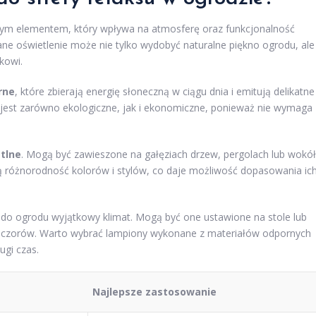
zowym elementem, który wpływa na atmosferę oraz funkcjonalność
ne oświetlenie może nie tylko wydobyć naturalne piękno ogrodu, ale
kowi.
rne
, które zbierają energię słoneczną w ciągu dnia i emitują delikatne
re jest zarówno ekologiczne, jak i ekonomiczne, ponieważ nie wymaga
etlne
. Mogą być zawieszone na gałęziach drzew, pergolach lub wokół
ją różnorodność kolorów i stylów, co daje możliwość dopasowania ic
 do ogrodu wyjątkowy klimat. Mogą być one ustawione na stole lub
wieczorów. Warto wybrać lampiony wykonane z materiałów odpornych
ugi czas.
Najlepsze zastosowanie