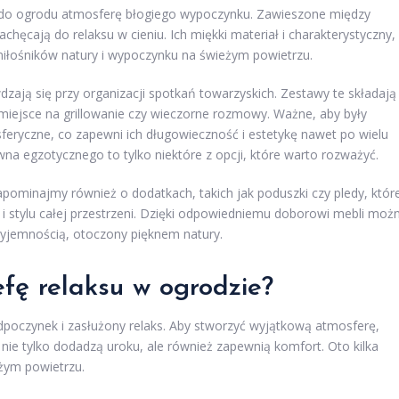
 do ogrodu atmosferę błogiego wypoczynku. Zawieszone między
chęcają do relaksu w cieniu. Ich miękki materiał i charakterystyczny,
 miłośników natury i wypoczynku na świeżym powietrzu.
dzają się przy organizacji spotkań towarzyskich. Zestawy te składają
ne miejsce na grillowanie czy wieczorne rozmowy. Ważne, aby były
eryczne, co zapewni ich długowieczność i estetykę nawet po wielu
na egzotycznego to tylko niektóre z opcji, które warto rozważyć.
apominajmy również o dodatkach, takich jak poduszki czy pledy, któr
u i stylu całej przestrzeni. Dzięki odpowiedniemu doborowi mebli moż
zyjemnością, otoczony pięknem natury.
refę relaksu w ogrodzie?
dpoczynek i zasłużony relaks. Aby stworzyć wyjątkową atmosferę,
ie tylko dodadzą uroku, ale również zapewnią komfort. Oto kilka
eżym powietrzu.