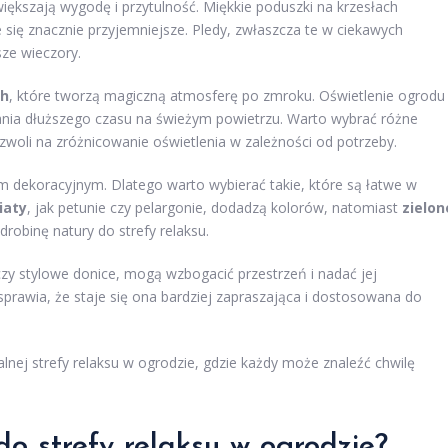
ększają wygodę i przytulność. Miękkie poduszki na krzesłach
 się znacznie przyjemniejsze. Pledy, zwłaszcza te w ciekawych
sze wieczory.
ch
, które tworzą magiczną atmosferę po zmroku. Oświetlenie ogrodu
nia dłuższego czasu na świeżym powietrzu. Warto wybrać różne
woli na zróżnicowanie oświetlenia w zależności od potrzeby.
 dekoracyjnym. Dlatego warto wybierać takie, które są łatwe w
iaty
, jak petunie czy pelargonie, dodadzą kolorów, natomiast
zielon
drobinę natury do strefy relaksu.
czy stylowe donice, mogą wzbogacić przestrzeń i nadać jej
 sprawia, że staje się ona bardziej zapraszająca i dostosowana do
alnej strefy relaksu w ogrodzie, gdzie każdy może znaleźć chwilę
do strefy relaksu w ogrodzie?