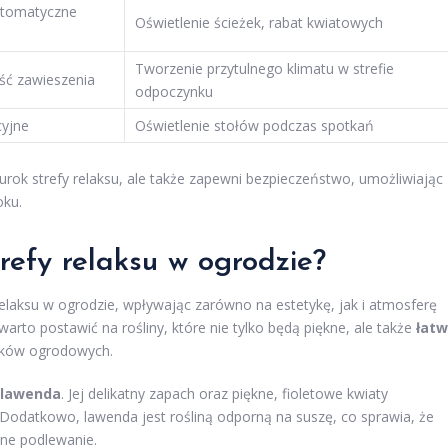
utomatyczne
Oświetlenie ścieżek, rabat kwiatowych
Tworzenie przytulnego klimatu w strefie
ść zawieszenia
odpoczynku
cyjne
Oświetlenie stołów podczas spotkań
urok strefy relaksu, ale także zapewni bezpieczeństwo, umożliwiając
oku.
trefy relaksu w ogrodzie?
relaksu w ogrodzie, wpływając zarówno na estetykę, jak i atmosferę
rto postawić na rośliny, które nie tylko będą piękne, ale także
łat
nków ogrodowych.
lawenda
. Jej delikatny zapach oraz piękne, fioletowe kwiaty
Dodatkowo, lawenda jest rośliną odporną na suszę, co sprawia, że
rne podlewanie.