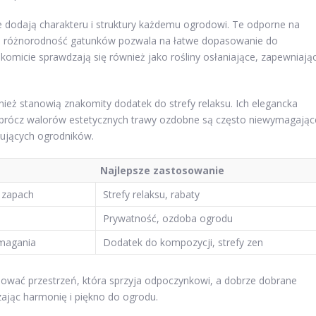
re dodają charakteru i struktury każdemu ogrodowi. Te odporne na
ich różnorodność gatunków pozwala na łatwe dopasowanie do
akomicie sprawdzają się również jako rośliny osłaniające, zapewniają
wnież stanowią znakomity dodatek do strefy relaksu. Ich elegancka
 Oprócz walorów estetycznych trawy ozdobne są często niewymagając
kujących ogrodników.
Najlepsze zastosowanie
y zapach
Strefy relaksu, rabaty
Prywatność, ozdoba ogrodu
ymagania
Dodatek do kompozycji, strefy zen
nować przestrzeń, która sprzyja odpoczynkowi, a dobrze dobrane
ając harmonię i piękno do ogrodu.