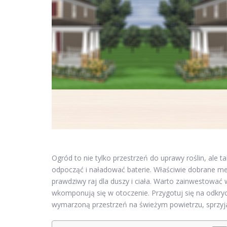
Ogród to nie tylko przestrzeń do uprawy roślin, ale 
odpocząć i naładować baterie. Właściwie dobrane meb
prawdziwy raj dla duszy i ciała. Warto zainwestować w
wkomponują się w otoczenie. Przygotuj się na odkry
wymarzoną przestrzeń na świeżym powietrzu, sprzyjaj