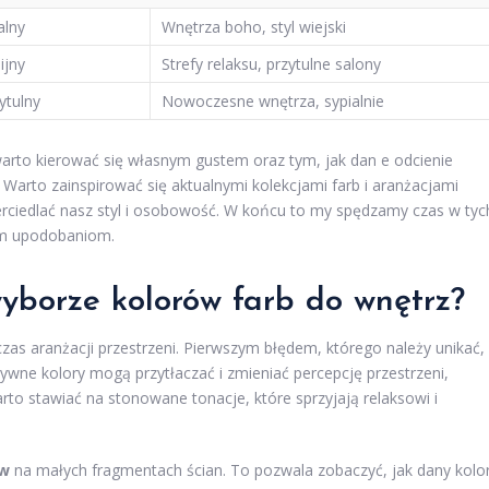
alny
Wnętrza boho, styl wiejski
ijny
Strefy relaksu, przytulne salony
ytulny
Nowoczesne wnętrza, sypialnie
warto kierować się własnym gustem oraz tym, jak dan e odcienie
rto zainspirować się aktualnymi kolekcjami farb i aranżacjami
erciedlać nasz styl i osobowość. W końcu to my spędzamy czas w tyc
zym upodobaniom.
wyborze kolorów farb do wnętrz?
as aranżacji przestrzeni. Pierwszym błędem, którego należy unikać,
sywne kolory mogą przytłaczać i zmieniać percepcję przestrzeni,
rto stawiać na stonowane tonacje, które sprzyjają relaksowi i
ów
na małych fragmentach ścian. To pozwala zobaczyć, jak dany kolo