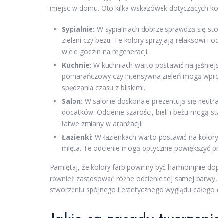
miejsc w domu. Oto kilka wskazówek dotyczących kol
Sypialnie:
W sypialniach dobrze sprawdzą się ston
zieleni czy beżu. Te kolory sprzyjają relaksowi i
wiele godzin na regeneracji.
Kuchnie:
W kuchniach warto postawić na jaśniejsz
pomarańczowy czy intensywna zieleń mogą wpro
spędzania czasu z bliskimi.
Salon:
W salonie doskonale prezentują się neutra
dodatków. Odcienie szarości, bieli i beżu mogą st
łatwe zmiany w aranżacji.
Łazienki:
W łazienkach warto postawić na kolory, k
mięta. Te odcienie mogą optycznie powiększyć pr
Pamiętaj, że kolory farb powinny być harmonijnie 
również zastosować różne odcienie tej samej barwy,
stworzeniu spójnego i estetycznego wyglądu całego