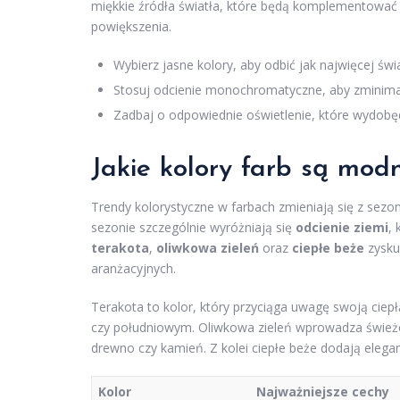
miękkie źródła światła, które będą komplementowa
powiększenia.
Wybierz jasne kolory, aby odbić jak najwięcej świa
Stosuj odcienie monochromatyczne, aby zminimal
Zadbaj o odpowiednie oświetlenie, które wydobęd
Jakie kolory farb są mod
Trendy kolorystyczne w farbach zmieniają się z sezo
sezonie szczególnie wyróżniają się
odcienie ziemi
, 
terakota
,
oliwkowa zieleń
oraz
ciepłe beże
zysku
aranżacyjnych.
Terakota to kolor, który przyciąga uwagę swoją ciepł
czy południowym. Oliwkowa zieleń wprowadza świeżość
drewno czy kamień. Z kolei ciepłe beże dodają eleganc
Kolor
Najważniejsze cechy