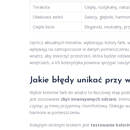
Terakota
Ciepły, rustykalny, natur
Oliwkowa zieleń
Świeży, głęboki, harmon
Ciepłe beże
Elegancki, neutralny, prz
Oprócz aktualnych trendów, wybierając kolory farb, 
wpływają na samopoczucie w danym pomieszczeniu. Wa
wnętrz, aby stworzyć przestrzeń, która będzie odzwi
wnętrzach, a ich kolorystyka powinna sprzyjać nas
Jakie błędy unikać przy 
Wybór kolorów farb do wnętrz to kluczowy etap podcz
jest stosowanie
zbyt intensywnych odcieni
. Inten
czyniąc ją mniej przyjemną i komfortową. Dlatego wa
harmonii w pomieszczeniu.
Kolejnym istotnym krokiem jest
testowanie kolor