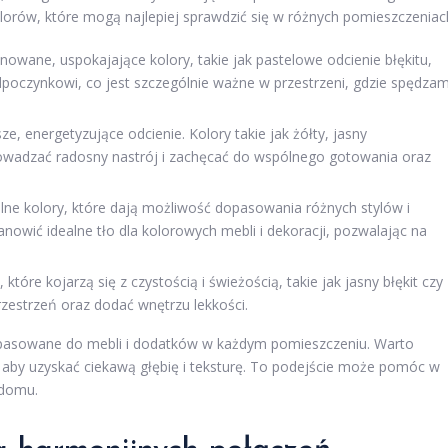
orów, które mogą najlepiej sprawdzić się w różnych pomieszczeniac
owane, uspokajające kolory, takie jak pastelowe odcienie błękitu,
 odpoczynkowi, co jest szczególnie ważne w przestrzeni, gdzie spędza
e, energetyzujące odcienie. Kolory takie jak żółty, jasny
wadzać radosny nastrój i zachęcać do wspólnego gotowania oraz
lne kolory, które dają możliwość dopasowania różnych stylów i
anowić idealne tło dla kolorowych mebli i dekoracji, pozwalając na
tóre kojarzą się z czystością i świeżością, takie jak jasny błękit czy
zestrzeń oraz dodać wnętrzu lekkości.
dopasowane do mebli i dodatków w każdym pomieszczeniu. Warto
 aby uzyskać ciekawą głębię i teksturę. To podejście może pomóc w
 domu.