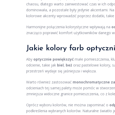
chaosu, dlatego warto zainwestować czas w ich odp
dominowała, a pozostałe były jedynie akcentami. Na
kolorowe akcenty wprowadzić poprzez dodatki, takie 
Harmonijne połączenia kolorystyczne wpływają na
o
znacząco poprawić komfort użytkowników danego wn
Jakie kolory farb optyczn
Aby
optycznie powiększyć
małe pomieszczenia, klu
odcienie, takie jak
biel
,
beż
oraz pastelowe kolory, s
przestrzeń wydaje się jaśniejsza i większa.
Warto również zastosować
monochromatyczne za
odcieniach tej samej palety może pomóc w stworzeniu
zmniejsza widoczne granice pomieszczenia, co z kole
Oprócz wyboru kolorów, nie można zapominać o
od
podkreślenia wybranych kolorów. Naturalne światło je