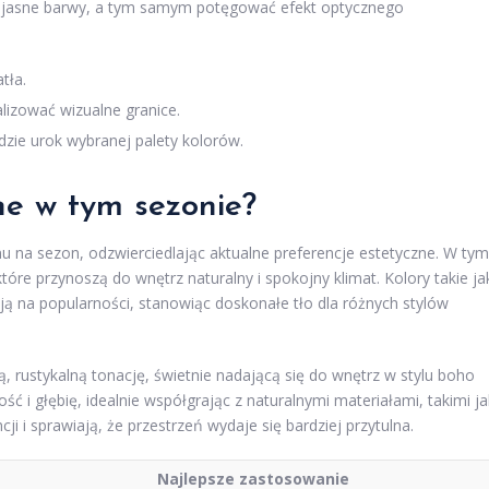
ć jasne barwy, a tym samym potęgować efekt optycznego
tła.
izować wizualne granice.
zie urok wybranej palety kolorów.
ne w tym sezonie?
nu na sezon, odzwierciedlając aktualne preferencje estetyczne. W tym
które przynoszą do wnętrz naturalny i spokojny klimat. Kolory takie ja
ją na popularności, stanowiąc doskonałe tło dla różnych stylów
ą, rustykalną tonację, świetnie nadającą się do wnętrz w stylu boho
 i głębię, idealnie współgrając z naturalnymi materiałami, takimi ja
ji i sprawiają, że przestrzeń wydaje się bardziej przytulna.
Najlepsze zastosowanie