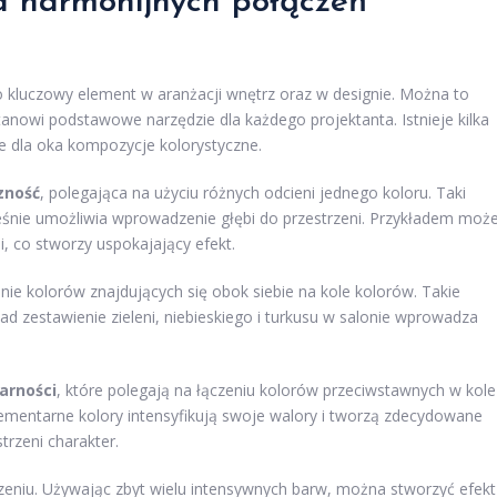
a harmonijnych połączeń
 kluczowy element w aranżacji wnętrz oraz w designie. Można to
stanowi podstawowe narzędzie dla każdego projektanta. Istnieje kilka
e dla oka kompozycje kolorystyczne.
zność
, polegająca na użyciu różnych odcieni jednego koloru. Taki
cześnie umożliwia wprowadzenie głębi do przestrzeni. Przykładem moż
ni, co stworzy uspokajający efekt.
zenie kolorów znajdujących się obok siebie na kole kolorów. Takie
ad zestawienie zieleni, niebieskiego i turkusu w salonie wprowadza
rności
, które polegają na łączeniu kolorów przeciwstawnych w kole
lementarne kolory intensyfikują swoje walory i tworzą zdecydowane
trzeni charakter.
niu. Używając zbyt wielu intensywnych barw, można stworzyć efekt