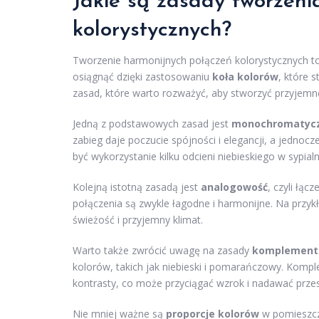
Jakie są zasady tworzeni
kolorystycznych?
Tworzenie harmonijnych połączeń kolorystycznych to
osiągnąć dzięki zastosowaniu
koła kolorów
, które 
zasad, które warto rozważyć, aby stworzyć przyjemn
Jedną z podstawowych zasad jest
monochromatyc
zabieg daje poczucie spójności i elegancji, a jedno
być wykorzystanie kilku odcieni niebieskiego w sypial
Kolejną istotną zasadą jest
analogowość
, czyli łąc
połączenia są zwykle łagodne i harmonijne. Na przykł
świeżość i przyjemny klimat.
Warto także zwrócić uwagę na zasady
komplementa
kolorów, takich jak niebieski i pomarańczowy. Komp
kontrasty, co może przyciągać wzrok i nadawać przes
Nie mniej ważne są
proporcje kolorów
w pomieszcze