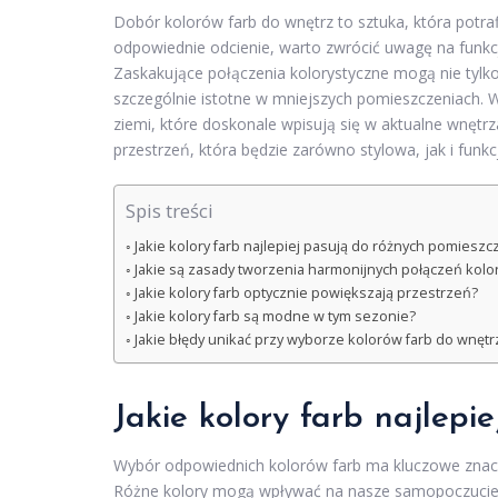
Dobór kolorów farb do wnętrz to sztuka, która potr
odpowiednie odcienie, warto zwrócić uwagę na funkcj
Zaskakujące połączenia kolorystyczne mogą nie tylko 
szczególnie istotne w mniejszych pomieszczeniach. 
ziemi, które doskonale wpisują się w aktualne wnętr
przestrzeń, która będzie zarówno stylowa, jak i funkc
Spis treści
Jakie kolory farb najlepiej pasują do różnych pomieszc
Jakie są zasady tworzenia harmonijnych połączeń kolo
Jakie kolory farb optycznie powiększają przestrzeń?
Jakie kolory farb są modne w tym sezonie?
Jakie błędy unikać przy wyborze kolorów farb do wnętr
Jakie kolory farb najlepi
Wybór odpowiednich kolorów farb ma kluczowe znac
Różne kolory mogą wpływać na nasze samopoczucie, 