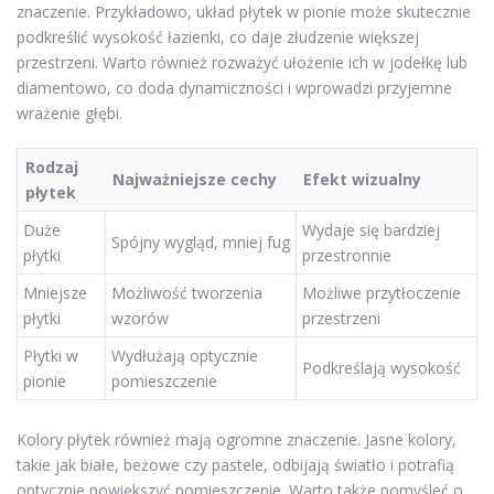
znaczenie. Przykładowo, układ płytek w pionie może skutecznie
podkreślić wysokość łazienki, co daje złudzenie większej
przestrzeni. Warto również rozważyć ułożenie ich w jodełkę lub
diamentowo, co doda dynamiczności i wprowadzi przyjemne
wrażenie głębi.
Rodzaj
Najważniejsze cechy
Efekt wizualny
płytek
Duże
Wydaje się bardziej
Spójny wygląd, mniej fug
płytki
przestronnie
Mniejsze
Możliwość tworzenia
Możliwe przytłoczenie
płytki
wzorów
przestrzeni
Płytki w
Wydłużają optycznie
Podkreślają wysokość
pionie
pomieszczenie
Kolory płytek również mają ogromne znaczenie. Jasne kolory,
takie jak białe, beżowe czy pastele, odbijają światło i potrafią
optycznie powiększyć pomieszczenie. Warto także pomyśleć o