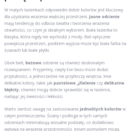
W małych łazienkach odpowiedni dobór kolorów jest kluczowy
dla uzyskania wrażenia większej przestrzeni.
Jasne odcienie
mają tendencję do odbicia światła i tworzenia wrażenia
otwartości, co czyni je idealnym wyborem. Biała łazienka to
klasyka, która nigdy nie wychodzi z mody. Biel optycznie
powiększa przestrzeń, punktem wyjścia może być biała farba na
ścianach lub białe płytki.
Obok bieli,
beżowe
odcienie są również doskonałym
rozwiązaniem. Przyjemny, ciepły ton beżu może dodać
przytulności, a jednocześnie nie przytłoczy wnętrza. Inne
delikatne kolory, takie jak
pastelowe الزielenie
czy
delikatne
błękity
, również mogą dobrze sprawdzić się w łazience,
nadając jej świeżości i lekkości.
Warto zwrócić uwagę na zastosowanie
jednolitych kolorów
w
całym pomieszczeniu. Ściany i podłoga w tych samych
odcieniach minimalizują wizualne podziały, co dodatkowo
wpływa na wrażenie przestronności. Innym pomysłem mogą