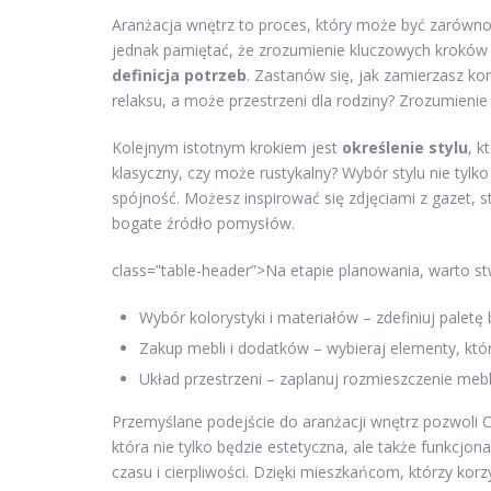
Aranżacja wnętrz to proces, który może być zarówno e
jednak pamiętać, że zrozumienie kluczowych kroków
definicja potrzeb
. Zastanów się, jak zamierzasz ko
relaksu, a może przestrzeni dla rodziny? Zrozumieni
Kolejnym istotnym krokiem jest
określenie stylu
, k
klasyczny, czy może rustykalny? Wybór stylu nie tylk
spójność. Możesz inspirować się zdjęciami z gazet, 
bogate źródło pomysłów.
class=”table-header”>Na etapie planowania, warto s
Wybór kolorystyki i materiałów – zdefiniuj paletę 
Zakup mebli i dodatków – wybieraj elementy, któ
Układ przestrzeni – zaplanuj rozmieszczenie meb
Przemyślane podejście do aranżacji wnętrz pozwoli Ci
która nie tylko będzie estetyczna, ale także funkcjo
czasu i cierpliwości. Dzięki mieszkańcom, którzy ko