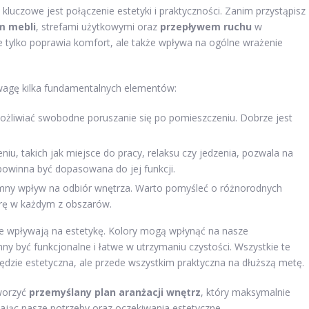
, kluczowe jest połączenie estetyki i praktyczności. Zanim przystąpisz
m mebli
, strefami użytkowymi oraz
przepływem ruchu
w
 tylko poprawia komfort, ale także wpływa na ogólne wrażenie
wagę kilka fundamentalnych elementów:
żliwiać swobodne poruszanie się po pomieszczeniu. Dobrze jest
iu, takich jak miejsce do pracy, relaksu czy jedzenia, pozwala na
powinna być dopasowana do jej funkcji.
ny wpływ na odbiór wnętrza. Warto pomyśleć o różnorodnych
erę w każdym z obszarów.
óre wpływają na estetykę. Kolory mogą wpłynąć na nasze
ny być funkcjonalne i łatwe w utrzymaniu czystości. Wszystkie te
będzie estetyczna, ale przede wszystkim praktyczna na dłuższą metę.
worzyć
przemyślany plan aranżacji wnętrz
, który maksymalnie
ając nasze potrzeby oraz oczekiwania estetyczne.