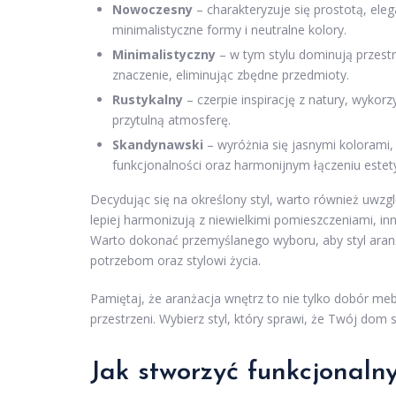
Nowoczesny
– charakteryzuje się prostotą, eleg
minimalistyczne formy i neutralne kolory.
Minimalistyczny
– w tym stylu dominują przestr
znaczenie, eliminując zbędne przedmioty.
Rustykalny
– czerpie inspirację z natury, wyko
przytulną atmosferę.
Skandynawski
– wyróżnia się jasnymi kolorami, 
funkcjonalności oraz harmonijnym łączeniu estety
Decydując się na określony styl, warto również uwzgl
lepiej harmonizują z niewielkimi pomieszczeniami, in
Warto dokonać przemyślanego wyboru, aby styl aranż
potrzebom oraz stylowi życia.
Pamiętaj, że aranżacja wnętrz to nie tylko dobór mebl
przestrzeni. Wybierz styl, który sprawi, że Twój dom
Jak stworzyć funkcjonaln