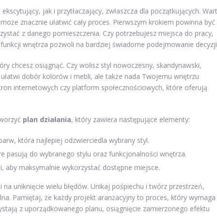
kscytujący, jak i przytłaczający, zwłaszcza dla początkujących. War
 może znacznie ułatwić cały proces. Pierwszym krokiem powinna być
rzystać z danego pomieszczenia. Czy potrzebujesz miejsca do pracy,
e funkcji wnętrza pozwoli na bardziej świadome podejmowanie decyzji
tóry chcesz osiągnąć. Czy wolisz styl nowoczesny, skandynawski,
o ułatwi dobór kolorów i mebli, ale także nada Twojemu wnętrzu
stron internetowych czy platform społecznościowych, które oferują
tworzyć
plan działania
, który zawiera następujące elementy:
barw, która najlepiej odzwierciedla wybrany styl.
re pasują do wybranego stylu oraz funkcjonalności wnętrza.
li, aby maksymalnie wykorzystać dostępne miejsce.
 na uniknięcie wielu błędów. Unikaj pośpiechu i twórz przestrzeń,
nalna. Pamiętaj, że każdy projekt aranżacyjny to proces, który wymaga
rzystają z uporządkowanego planu, osiągnięcie zamierzonego efektu