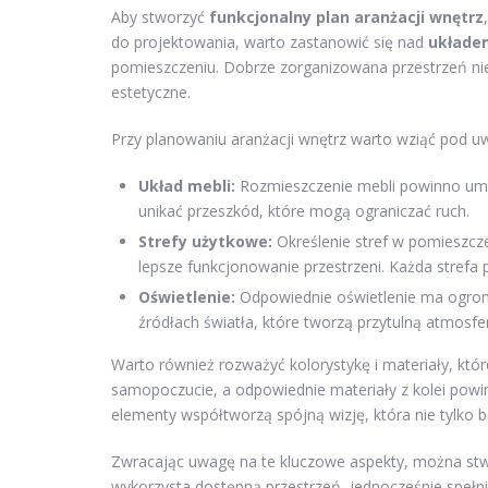
Aby stworzyć
funkcjonalny plan aranżacji wnętrz
do projektowania, warto zastanowić się nad
układe
pomieszczeniu. Dobrze zorganizowana przestrzeń nie
estetyczne.
Przy planowaniu aranżacji wnętrz warto wziąć pod u
Układ mebli:
Rozmieszczenie mebli powinno umo
unikać przeszkód, które mogą ograniczać ruch.
Strefy użytkowe:
Określenie stref w pomieszczen
lepsze funkcjonowanie przestrzeni. Każda strefa 
Oświetlenie:
Odpowiednie oświetlenie ma ogrom
źródłach światła, które tworzą przytulną atmosf
Warto również rozważyć kolorystykę i materiały, kt
samopoczucie, a odpowiednie materiały z kolei powin
elementy współtworzą spójną wizję, która nie tylko 
Zwracając uwagę na te kluczowe aspekty, można st
wykorzysta dostępną przestrzeń, jednocześnie spełni