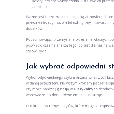
kolory, czy styl wykończenia. Listę swoich prefe
aranżacji.
Ważne jest także zrozumienie, jaką atmosferę chcemy
przestrzenie, czy może minimalistyczny i nowoczesny
dodatków.
Podsumowując, przemyślane określenie własnych potrz
poświęcić czas na analizę tego, co jest dla nas naj
stylowi życia.
Jak wybrać odpowiedni st
Wybór odpowiedniego stylu aranżacji wnętrz to kluc
w danej przestrzeni. Pierwszym krokiem jest refleks
czy może bardziej gustują w
rustykalnych
detalach?
wprowadzić do domu różne emocje i nastroje.
Oto kilka popularnych stylów, które mogą zainspiro