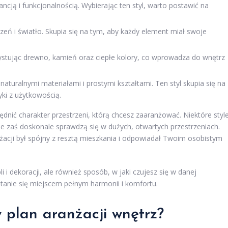
ancją i funkcjonalnością. Wybierając ten styl, warto postawić na
zeń i światło. Skupia się na tym, aby każdy element miał swoje
rzystując drewno, kamień oraz ciepłe kolory, co wprowadza do wnętrz
naturalnymi materiałami i prostymi kształtami. Ten styl skupia się na
ki z użytkowością.
ędnić charakter przestrzeni, którą chcesz zaaranżować. Niektóre styl
ne zaś doskonale sprawdzą się w dużych, otwartych przestrzeniach.
acji był spójny z resztą mieszkania i odpowiadał Twoim osobistym
i i dekoracji, ale również sposób, w jaki czujesz się w danej
 stanie się miejscem pełnym harmonii i komfortu.
y plan aranżacji wnętrz?