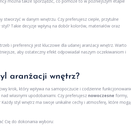
rencji można także sporządzić, co pomoże to w późniejszym etapie
 stworzyć w danym wnętrzu. Czy preferujesz ciepłe, przytulne
 styl? Takie decyzje wpłyną na dobór kolorów, materiałów oraz
eb i preferencji jest kluczowe dla udanej aranżacji wnętrz. Warto
ważniejsze, aby ostateczny efekt odpowiadał naszym oczekiwaniom i
yl aranżacji wnętrz?
zowy krok, który wpływa na samopoczucie i codzienne funkcjonowani
ja nad własnymi upodobaniami. Czy preferujesz
nowoczesne
formy,
 Każdy styl wnętrz ma swoje unikalne cechy i atmosferę, które mogą
wać Cię do dokonania wyboru: