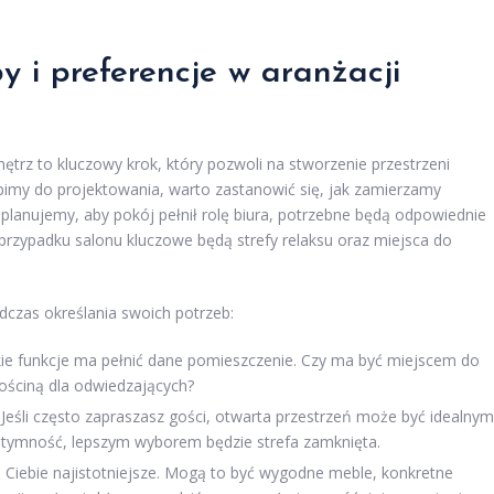
by i preferencje w aranżacji
nętrz to kluczowy krok, który pozwoli na stworzenie przestrzeni
pimy do projektowania, warto zastanowić się, jak zamierzamy
 planujemy, aby pokój pełnił rolę biura, potrzebne będą odpowiednie
 przypadku salonu kluczowe będą strefy relaksu oraz miejsca do
dczas określania swoich potrzeb:
kie funkcje ma pełnić dane pomieszczenie. Czy ma być miejscem do
ościną dla odwiedzających?
. Jeśli często zapraszasz gości, otwarta przestrzeń może być idealnym
i intymność, lepszym wyborem będzie strefa zamknięta.
a Ciebie najistotniejsze. Mogą to być wygodne meble, konkretne