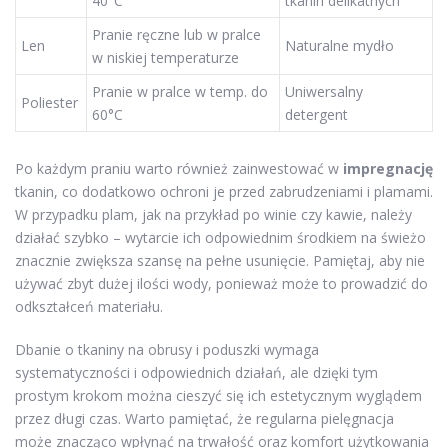
40°C
tkanin delikatnych
Pranie ręczne lub w pralce
Len
Naturalne mydło
w niskiej temperaturze
Pranie w pralce w temp. do
Uniwersalny
Poliester
60°C
detergent
Po każdym praniu warto również zainwestować w
impregnację
tkanin, co dodatkowo ochroni je przed zabrudzeniami i plamami.
W przypadku plam, jak na przykład po winie czy kawie, należy
działać szybko – wytarcie ich odpowiednim środkiem na świeżo
znacznie zwiększa szansę na pełne usunięcie. Pamiętaj, aby nie
używać zbyt dużej ilości wody, ponieważ może to prowadzić do
odkształceń materiału.
Dbanie o tkaniny na obrusy i poduszki wymaga
systematyczności i odpowiednich działań, ale dzięki tym
prostym krokom można cieszyć się ich estetycznym wyglądem
przez długi czas. Warto pamiętać, że regularna pielęgnacja
może znacząco wpłynąć na trwałość oraz komfort użytkowania