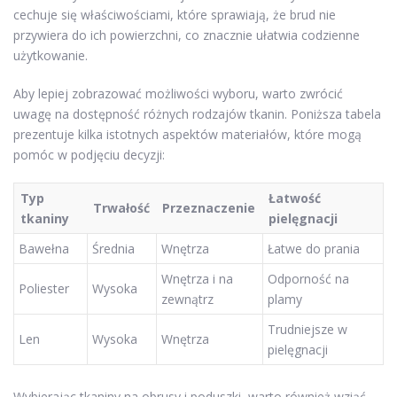
cechuje się właściwościami, które sprawiają, że brud nie
przywiera do ich powierzchni, co znacznie ułatwia codzienne
użytkowanie.
Aby lepiej zobrazować możliwości wyboru, warto zwrócić
uwagę na dostępność różnych rodzajów tkanin. Poniższa tabela
prezentuje kilka istotnych aspektów materiałów, które mogą
pomóc w podjęciu decyzji:
Typ
Łatwość
Trwałość
Przeznaczenie
tkaniny
pielęgnacji
Bawełna
Średnia
Wnętrza
Łatwe do prania
Wnętrza i na
Odporność na
Poliester
Wysoka
zewnątrz
plamy
Trudniejsze w
Len
Wysoka
Wnętrza
pielęgnacji
Wybierając tkaniny na obrusy i poduszki, warto również wziąć