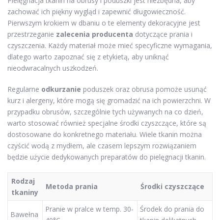
Pielęgnacja tkanin na obrusy i poduszki jest niezbędna, aby
zachować ich piękny wygląd i zapewnić długowieczność.
Pierwszym krokiem w dbaniu o te elementy dekoracyjne jest
przestrzeganie
zalecenia producenta
dotyczące prania i
czyszczenia. Każdy materiał może mieć specyficzne wymagania,
dlatego warto zapoznać się z etykietą, aby uniknąć
nieodwracalnych uszkodzeń.
Regularne
odkurzanie
poduszek oraz obrusa pomoże usunąć
kurz i alergeny, które mogą się gromadzić na ich powierzchni. W
przypadku obrusów, szczególnie tych używanych na co dzień,
warto stosować również specjalne środki czyszczące, które są
dostosowane do konkretnego materiału. Wiele tkanin można
czyścić wodą z mydłem, ale czasem lepszym rozwiązaniem
będzie użycie dedykowanych preparatów do pielęgnacji tkanin.
Rodzaj
Metoda prania
Środki czyszczące
tkaniny
Pranie w pralce w temp. 30-
Środek do prania do
Bawełna