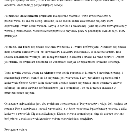
aspektów, które pomogą podjąć najlepszą decyzję.
Po pierwsze,
doświadczenie
projektanta ma ogromne znaczenie. Warto inwestować czas w
poszukiwania, by znaleźć osobę, która ma już na swoim koncie zrealizowane projekty, które
odpowiadają Twoim oczekiwaniom. Zapytaj o portfolio i przeanalizuj, jakie style oraz rozwiązania były
wcześniej zastosowane. Możesz również poprosić o przykłady pracy w podobnym stylu do tego, który
preferujesz.
Po drugie,
styl pracy
projektanta powinien być zgodny z Twoimi preferencjami. Niektórzy projektanci
mają wyraźnie określony styl (np. nowoczesny, klasyczny, industrialny), co może być atutem, jeśli
szukasz konkretnego wystroju. Inni mogą być bardziej elastyczni i otwarci na różne pomysły. Dobrze
jest ustalić, jak projektant podchodzi do współpracy oraz jak wygląda proces tworzenia koncepcji.
Warto również zwrócić uwagę na
referencje
oraz opinie poprzednich klientów. Sprawdzenie recenzji i
rekomendacji pozwoli ocenić, na ile projektant jest wiarygodny i czy jego klienci są zadowoleni z
końcowych efektów. Osoby, które skorzystały z usług danego projektanta, mogą dostarczyć cennych
informacji na temat zarówno profesjonalizmu, jak i komunikacji, co ma kluczowe znaczenie w
przebiegu całego projektu.
Ostatecznie, najważniejsze jest, aby projektant wnętrz rozumiał Twoje potrzeby i wizję. Jeśli czujesz, że
rozumie Twoje oczekiwania i potrafi wprowadzić je w życie, współpraca będzie bardziej owocna, a efekt
końcowy z pewnością Cię usatysfakcjonuje. Dlatego otwarta komunikacja i chęć do dialogu powinny
być jednym z podstawowych kryteriów wyboru odpowiedniego specjalisty.
Powiązane wpisy: