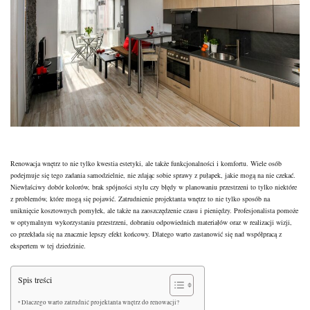
Renowacja wnętrz to nie tylko kwestia estetyki, ale także funkcjonalności i komfortu. Wiele osób
podejmuje się tego zadania samodzielnie, nie zdając sobie sprawy z pułapek, jakie mogą na nie czekać.
Niewłaściwy dobór kolorów, brak spójności stylu czy
błędy w planowaniu przestrzeni
to tylko niektóre
z problemów, które mogą się pojawić. Zatrudnienie projektanta wnętrz to nie tylko sposób na
uniknięcie kosztownych pomyłek, ale także na zaoszczędzenie czasu i pieniędzy. Profesjonalista pomoże
w optymalnym wykorzystaniu przestrzeni, dobraniu odpowiednich materiałów oraz w realizacji wizji,
co przekłada się na znacznie lepszy efekt końcowy. Dlatego warto zastanowić się nad współpracą z
ekspertem w tej dziedzinie.
Spis treści
Dlaczego warto zatrudnić projektanta wnętrz do renowacji?