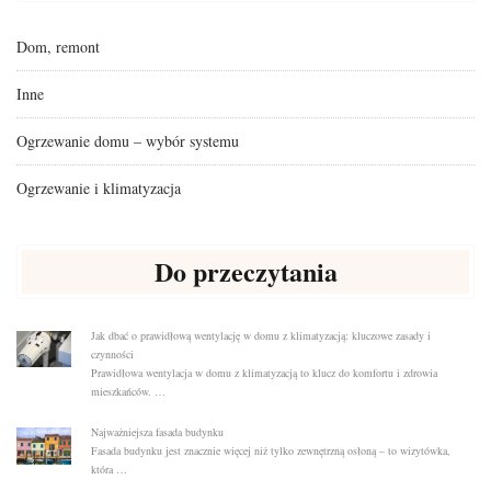
Dom, remont
Inne
Ogrzewanie domu – wybór systemu
Ogrzewanie i klimatyzacja
Do przeczytania
Jak dbać o prawidłową wentylację w domu z klimatyzacją: kluczowe zasady i
czynności
Prawidłowa wentylacja w domu z klimatyzacją to klucz do komfortu i zdrowia
mieszkańców. …
Najważniejsza fasada budynku
Fasada budynku jest znacznie więcej niż tylko zewnętrzną osłoną – to wizytówka,
która …