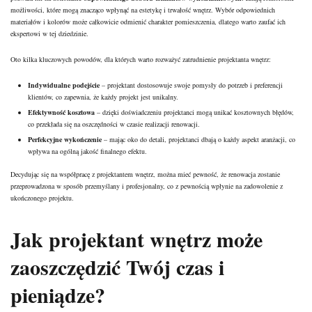
możliwości, które mogą znacząco wpłynąć na estetykę i trwałość wnętrz. Wybór odpowiednich
materiałów i kolorów może całkowicie odmienić charakter pomieszczenia, dlatego warto zaufać ich
ekspertowi w tej dziedzinie.
Oto kilka kluczowych powodów, dla których warto rozważyć zatrudnienie projektanta wnętrz:
Indywidualne podejście
– projektant dostosowuje swoje pomysły do potrzeb i preferencji
klientów, co zapewnia, że każdy projekt jest unikalny.
Efektywność kosztowa
– dzięki doświadczeniu projektanci mogą unikać kosztownych błędów,
co przekłada się na oszczędności w czasie realizacji renowacji.
Perfekcyjne wykończenie
– mając oko do detali, projektanci dbają o każdy aspekt aranżacji, co
wpływa na ogólną jakość finalnego efektu.
Decydując się na współpracę z projektantem wnętrz, można mieć pewność, że renowacja zostanie
przeprowadzona w sposób przemyślany i profesjonalny, co z pewnością wpłynie na zadowolenie z
ukończonego projektu.
Jak projektant wnętrz może
zaoszczędzić Twój czas i
pieniądze?