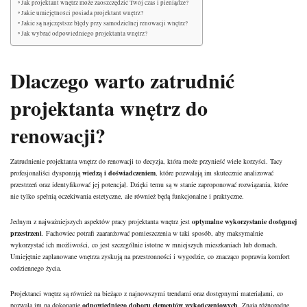
Jak projektant wnętrz może zaoszczędzić Twój czas i pieniądze?
Jakie umiejętności posiada projektant wnętrz?
Jakie są najczęstsze błędy przy samodzielnej renowacji wnętrz?
Jak wybrać odpowiedniego projektanta wnętrz?
Dlaczego warto zatrudnić
projektanta wnętrz do
renowacji?
Zatrudnienie projektanta wnętrz do renowacji to decyzja, która może przynieść wiele korzyści. Tacy
profesjonaliści dysponują
wiedzą i doświadczeniem
, które pozwalają im skutecznie analizować
przestrzeń oraz identyfikować jej potencjał. Dzięki temu są w stanie zaproponować rozwiązania, które
nie tylko spełnią oczekiwania estetyczne, ale również będą funkcjonalne i praktyczne.
Jednym z najważniejszych aspektów pracy projektanta wnętrz jest
optymalne wykorzystanie dostępnej
przestrzeni
. Fachowiec potrafi zaaranżować pomieszczenia w taki sposób, aby maksymalnie
wykorzystać ich możliwości, co jest szczególnie istotne w mniejszych mieszkaniach lub domach.
Umiejętnie zaplanowane wnętrza zyskują na przestronności i wygodzie, co znacząco poprawia komfort
codziennego życia.
Projektanci wnętrz są również na bieżąco z najnowszymi trendami oraz dostępnymi materiałami, co
pozwala im na dokonanie
odpowiedniego doboru elementów wykończeniowych
. Znają różnorodne