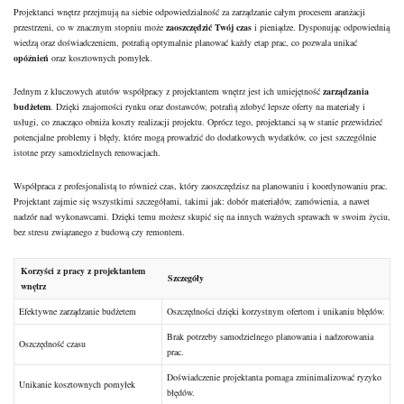
Projektanci wnętrz przejmują na siebie odpowiedzialność za zarządzanie całym procesem aranżacji
przestrzeni, co w znacznym stopniu może
zaoszczędzić Twój czas
i pieniądze. Dysponując odpowiednią
wiedzą oraz doświadczeniem, potrafią optymalnie planować każdy etap prac, co pozwala unikać
opóźnień
oraz kosztownych pomyłek.
Jednym z kluczowych atutów współpracy z projektantem wnętrz jest ich umiejętność
zarządzania
budżetem
. Dzięki znajomości rynku oraz dostawców, potrafią zdobyć lepsze oferty na materiały i
usługi, co znacząco obniża koszty realizacji projektu. Oprócz tego, projektanci są w stanie przewidzieć
potencjalne problemy i błędy, które mogą prowadzić do dodatkowych wydatków, co jest szczególnie
istotne przy samodzielnych renowacjach.
Współpraca z profesjonalistą to również czas, który zaoszczędzisz na planowaniu i koordynowaniu prac.
Projektant zajmie się wszystkimi szczegółami, takimi jak: dobór materiałów, zamówienia, a nawet
nadzór nad wykonawcami. Dzięki temu możesz skupić się na innych ważnych sprawach w swoim życiu,
bez stresu związanego z budową czy remontem.
Korzyści z pracy z projektantem
Szczegóły
wnętrz
Efektywne zarządzanie budżetem
Oszczędności dzięki korzystnym ofertom i unikaniu błędów.
Brak potrzeby samodzielnego planowania i nadzorowania
Oszczędność czasu
prac.
Doświadczenie projektanta pomaga zminimalizować ryzyko
Unikanie kosztownych pomyłek
błędów.