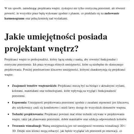
W ten sposób, zatrudniając projektanta wnętrz, zyskujesz nie tylko estetyczną przestrzeń, ale również
pewność, że wszystkie prace będą wykonane zgodnie z planem, co przekłada się na
zachowanie
harmonogramu
oraz pełną kontrolę nad wydatkami.
Jakie umiejętności posiada
projektant wnętrz?
Projektanci wnętrz to profesjonaliści, którzy łączą sztukę z nauką, aby stworzyć funkcjonalne i
estetyczne przestrzenie. Ich praca wymaga różnych umiejętności, które są niezbędne do skutecznego
projektowania. Poniżej przedstawiono kluczowe umiejętności, którymi charakteryzują się projektanci
wnętrz:
Znajomość trendów wnętrzarskich:
Projektanci muszą być na bieżąco z aktualnymi stylami,
kolorami, materiałami oraz technologiami, które wpływają na wygląd i funkcjonalność
przestrzeni.
Ergonomia:
Umiejętność projektowania przestrzeni zgodnie z zasadami ergonomii jest kluczowa,
aby użytkownicy czuli się komfortowo i mieli łatwy dostęp do wszystkich elementów wnętrza.
Techniki projektowania:
Projektanci powinni znać różne techniki używane w projektowaniu
wnętrz, takie jak planowanie przestrzeni, dobór materiałów oraz selekcja odpowiednich kolorów.
Tworzenie wizualizacji:
Ważną umiejętnością jest też umiejętność tworzenia wizualizacji 2D i
3D. Dzięki nim klienci mogą zobaczyć, jak będzie wyglądać ich przestrzeń po renowacji, co