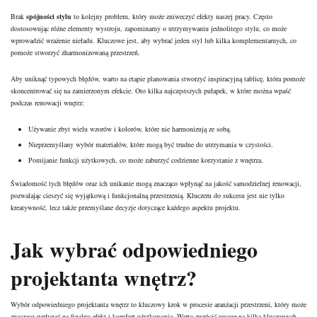
Brak
spójności stylu
to kolejny problem, który może zniweczyć efekty naszej pracy. Często
dostosowując różne elementy wystroju, zapominamy o utrzymywaniu jednolitego stylu, co może
wprowadzić wrażenie nieładu. Kluczowe jest, aby wybrać jeden styl lub kilka komplementarnych, co
pomoże stworzyć zharmonizowaną przestrzeń.
Aby uniknąć typowych błędów, warto na etapie planowania stworzyć inspiracyjną tablicę, która pomoże
skoncentrować się na zamierzonym efekcie. Oto kilka najczęstszych pułapek, w które można wpaść
podczas renowacji wnętrz:
Używanie zbyt wielu wzorów i kolorów, które nie harmonizują ze sobą.
Nieprzemyślany wybór materiałów, które mogą być trudne do utrzymania w czystości.
Pomijanie funkcji użytkowych, co może zaburzyć codzienne korzystanie z wnętrza.
Świadomość tych błędów oraz ich unikanie mogą znacząco wpłynąć na jakość samodzielnej renowacji,
pozwalając cieszyć się wyjątkową i funkcjonalną przestrzenią. Kluczem do sukcesu jest nie tylko
kreatywność, lecz także przemyślane decyzje dotyczące każdego aspektu projektu.
Jak wybrać odpowiedniego
projektanta wnętrz?
Wybór odpowiedniego projektanta wnętrz to kluczowy krok w procesie aranżacji przestrzeni, który może
znacząco wpłynąć na finalny efekt i komfort użytkowania. Warto zwrócić uwagę na kilka kluczowych