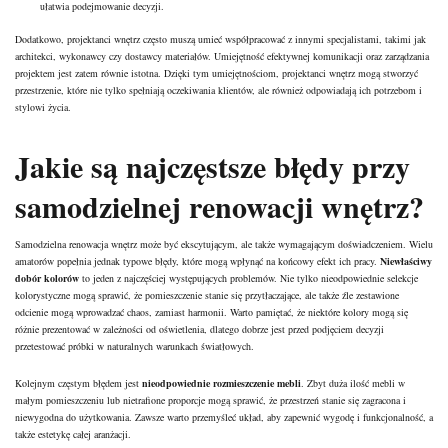
ułatwia podejmowanie decyzji.
Dodatkowo, projektanci wnętrz często muszą umieć współpracować z innymi specjalistami, takimi jak
architekci, wykonawcy czy dostawcy materiałów. Umiejętność efektywnej komunikacji oraz zarządzania
projektem jest zatem równie istotna. Dzięki tym umiejętnościom, projektanci wnętrz mogą stworzyć
przestrzenie, które nie tylko spełniają oczekiwania klientów, ale również odpowiadają ich potrzebom i
stylowi życia.
Jakie są najczęstsze błędy przy
samodzielnej renowacji wnętrz?
Samodzielna renowacja wnętrz może być ekscytującym, ale także wymagającym doświadczeniem. Wielu
amatorów popełnia jednak typowe błędy, które mogą wpłynąć na końcowy efekt ich pracy.
Niewłaściwy
dobór kolorów
to jeden z najczęściej występujących problemów. Nie tylko nieodpowiednie selekcje
kolorystyczne mogą sprawić, że pomieszczenie stanie się przytłaczające, ale także źle zestawione
odcienie mogą wprowadzać chaos, zamiast harmonii. Warto pamiętać, że niektóre kolory mogą się
różnie prezentować w zależności od oświetlenia, dlatego dobrze jest przed podjęciem decyzji
przetestować próbki w naturalnych warunkach światłowych.
Kolejnym częstym błędem jest
nieodpowiednie rozmieszczenie mebli
. Zbyt duża ilość mebli w
małym pomieszczeniu lub nietrafione proporcje mogą sprawić, że przestrzeń stanie się zagracona i
niewygodna do użytkowania. Zawsze warto przemyśleć układ, aby zapewnić wygodę i funkcjonalność, a
także estetykę całej aranżacji.