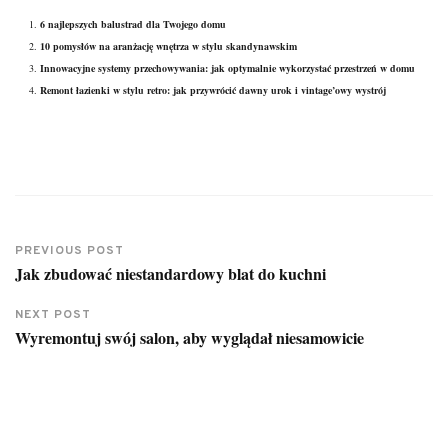
6 najlepszych balustrad dla Twojego domu
10 pomysłów na aranżację wnętrza w stylu skandynawskim
Innowacyjne systemy przechowywania: jak optymalnie wykorzystać przestrzeń w domu
Remont łazienki w stylu retro: jak przywrócić dawny urok i vintage’owy wystrój
PREVIOUS POST
Jak zbudować niestandardowy blat do kuchni
NEXT POST
Wyremontuj swój salon, aby wyglądał niesamowicie