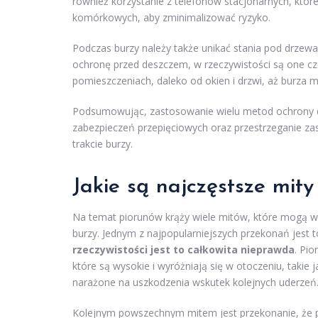
również korzystanie z telefonów stacjonarnych, któ
komórkowych, aby zminimalizować ryzyko.
Podczas burzy należy także unikać stania pod drze
ochronę przed deszczem, w rzeczywistości są one cz
pomieszczeniach, daleko od okien i drzwi, aż burza mi
Podsumowując, zastosowanie wielu metod ochrony d
zabezpieczeń przepięciowych oraz przestrzeganie z
trakcie burzy.
Jakie są najczęstsze mit
Na temat piorunów krąży wiele mitów, które mogą w
burzy. Jednym z najpopularniejszych przekonań jest 
rzeczywistości jest to całkowita nieprawda
. Pi
które są wysokie i wyróżniają się w otoczeniu, takie 
narażone na uszkodzenia wskutek kolejnych uderzeń
Kolejnym powszechnym mitem jest przekonanie, że 