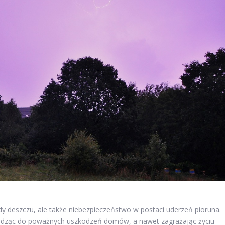
y deszczu, ale także niebezpieczeństwo w postaci uderzeń pioruna.
wadząc do poważnych uszkodzeń domów, a nawet zagrażając życiu