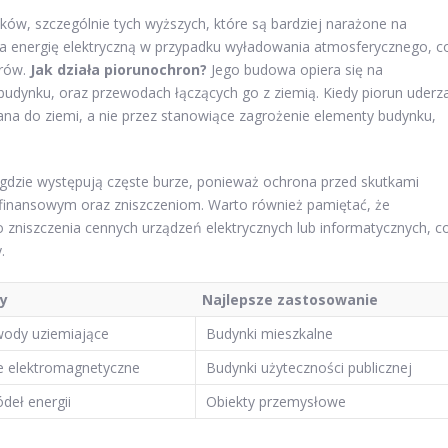
ów, szczególnie tych wyższych, które są bardziej narażone na
za energię elektryczną w przypadku wyładowania atmosferycznego, c
arów.
Jak działa piorunochron?
Jego budowa opiera się na
budynku, oraz przewodach łączących go z ziemią. Kiedy piorun uderz
ana do ziemi, a nie przez stanowiące zagrożenie elementy budynku,
 gdzie występują częste burze, ponieważ ochrona przed skutkami
inansowym oraz zniszczeniom. Warto również pamiętać, że
zniszczenia cennych urządzeń elektrycznych lub informatycznych, c
.
hy
Najlepsze zastosowanie
wody uziemiające
Budynki mieszkalne
e elektromagnetyczne
Budynki użyteczności publicznej
deł energii
Obiekty przemysłowe