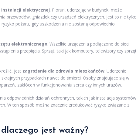
instalacji elektrycznej
. Piorun, uderzając w budynek, może
a przewodów, gniazdek czy urządzeń elektrycznych. Jest to nie tylk
 ryzyko pożaru, gdy uszkodzenia nie zostaną odpowiednio
rzętu elektronicznego
. Wszelkie urządzenia podłączone do sieci
pienia przepięcia. Sprzęt, taki jak komputery, telewizory czy sprzę
eślić, jest
zagrożenie dla zdrowia mieszkańców
. Uderzenie
skrajnych przypadkach nawet do śmierci. Osoby znajdujące się w
parzeń, zakłóceń w funkcjonowaniu serca czy innych urazów.
ia odpowiednich działań ochronnych, takich jak instalacja systemó
ch. W ten sposób można znacznie zredukować ryzyko związane z
i dlaczego jest ważny?