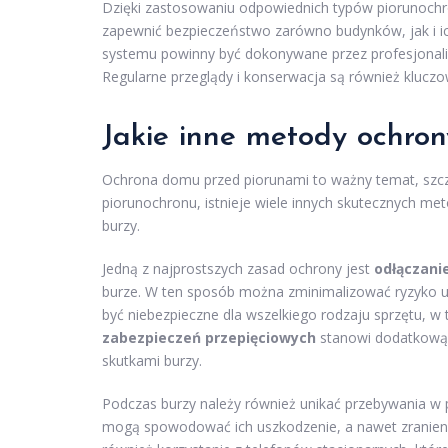
Dzięki zastosowaniu odpowiednich typów piorunoch
zapewnić bezpieczeństwo zarówno budynków, jak i ic
systemu powinny być dokonywane przez profesjonal
Regularne przeglądy i konserwacja są również klucz
Jakie inne metody ochro
Ochrona domu przed piorunami to ważny temat, szcze
piorunochronu, istnieje wiele innych skutecznych me
burzy.
Jedną z najprostszych zasad ochrony jest
odłączani
burze. W ten sposób można zminimalizować ryzyko 
być niebezpieczne dla wszelkiego rodzaju sprzętu, w
zabezpieczeń przepięciowych
stanowi dodatkową 
skutkami burzy.
Podczas burzy należy również unikać przebywania w 
mogą spowodować ich uszkodzenie, a nawet zranienie 