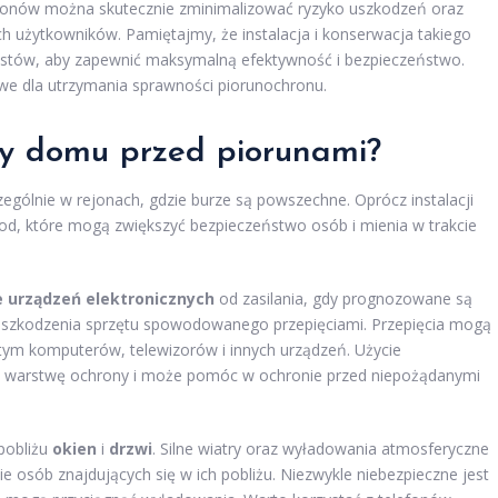
ronów można skutecznie zminimalizować ryzyko uszkodzeń oraz
h użytkowników. Pamiętajmy, że instalacja i konserwacja takiego
istów, aby zapewnić maksymalną efektywność i bezpieczeństwo.
owe dla utrzymania sprawności piorunochronu.
ny domu przed piorunami?
gólnie w rejonach, gdzie burze są powszechne. Oprócz instalacji
tod, które mogą zwiększyć bezpieczeństwo osób i mienia w trakcie
e urządzeń elektronicznych
od zasilania, gdy prognozowane są
uszkodzenia sprzętu spowodowanego przepięciami. Przepięcia mogą
 tym komputerów, telewizorów i innych urządzeń. Użycie
warstwę ochrony i może pomóc w ochronie przed niepożądanymi
pobliżu
okien
i
drzwi
. Silne wiatry oraz wyładowania atmosferyczne
osób znajdujących się w ich pobliżu. Niezwykle niebezpieczne jest