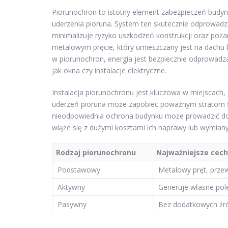
Piorunochron to istotny element zabezpieczeń budynk
uderzenia pioruna. System ten skutecznie odprowad
minimalizuje ryzyko uszkodzeń konstrukcji oraz poż
metalowym pręcie, który umieszczany jest na dachu 
w piorunochron, energia jest bezpiecznie odprowadz
jak okna czy instalacje elektryczne.
Instalacja piorunochronu jest kluczowa w miejscach,
uderzeń pioruna może zapobiec poważnym stratom f
nieodpowiednia ochrona budynku może prowadzić do 
wiąże się z dużymi kosztami ich naprawy lub wymiany
Rodzaj piorunochronu
Najważniejsze cec
Podstawowy
Metalowy pręt, prze
Aktywny
Generuje własne pol
Pasywny
Bez dodatkowych źró