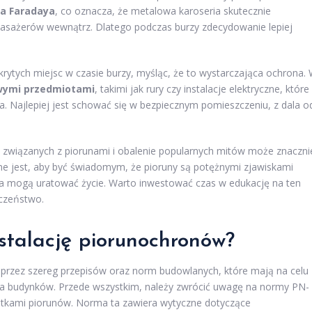
ka Faradaya
, co oznacza, że metalowa karoseria skutecznie
pasażerów wewnątrz. Dlatego podczas burzy zdecydowanie lepiej
krytych miejsc w czasie burzy, myśląc, że to wystarczająca ochrona.
owymi przedmiotami
, takimi jak rury czy instalacje elektryczne, które
. Najlepiej jest schować się w bezpiecznym pomieszczeniu, z dala o
związanych z piorunami i obalenie popularnych mitów może znaczni
e jest, aby być świadomym, że pioruny są potężnymi zjawiskami
za mogą uratować życie. Warto inwestować czas w edukację na ten
eczeństwo.
nstalację piorunochronów?
 przez szereg przepisów oraz norm budowlanych, które mają na celu
 budynków. Przede wszystkim, należy zwrócić uwagę na normy PN-
utkami piorunów. Norma ta zawiera wytyczne dotyczące