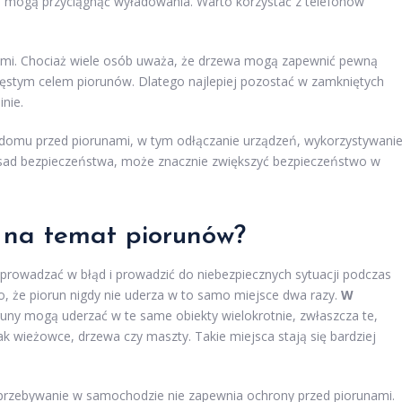
re mogą przyciągnąć wyładowania. Warto korzystać z telefonów
wami. Chociaż wiele osób uważa, że drzewa mogą zapewnić pewną
ęstym celem piorunów. Dlatego najlepiej pozostać w zamkniętych
nie.
omu przed piorunami, w tym odłączanie urządzeń, wykorzystywani
asad bezpieczeństwa, może znacznie zwiększyć bezpieczeństwo w
y na temat piorunów?
prowadzać w błąd i prowadzić do niebezpiecznych sytuacji podczas
to, że piorun nigdy nie uderza w to samo miejsce dwa razy.
W
oruny mogą uderzać w te same obiekty wielokrotnie, zwłaszcza te,
jak wieżowce, drzewa czy maszty. Takie miejsca stają się bardziej
.
przebywanie w samochodzie nie zapewnia ochrony przed piorunami.