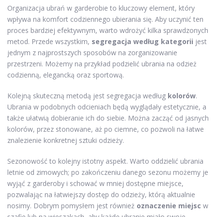
Organizacja ubrań w garderobie to kluczowy element, który
wpływa na komfort codziennego ubierania się. Aby uczynić ten
proces bardziej efektywnym, warto wdrożyć kilka sprawdzonych
metod. Przede wszystkim,
segregacja według kategorii
jest
jednym z najprostszych sposobów na zorganizowanie
przestrzeni. Możemy na przykład podzielić ubrania na odzież
codzienną, elegancką oraz sportową.
Kolejną skuteczną metodą jest segregacja według
kolorów
.
Ubrania w podobnych odcieniach będą wyglądały estetycznie, a
także ułatwią dobieranie ich do siebie. Można zacząć od jasnych
kolorów, przez stonowane, aż po ciemne, co pozwoli na łatwe
znalezienie konkretnej sztuki odzieży.
Sezonowość to kolejny istotny aspekt. Warto oddzielić ubrania
letnie od zimowych; po zakończeniu danego sezonu możemy je
wyjąć z garderoby i schować w mniej dostępne miejsce,
pozwalając na łatwiejszy dostęp do odzieży, którą aktualnie
nosimy. Dobrym pomysłem jest również
oznaczenie miejsc
w
szafie lub na wieszakach, aby każde ubranie miało swoje