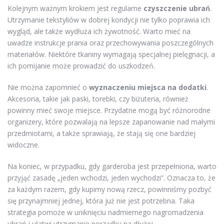
Kolejnym ważnym krokiem jest regularne
czyszczenie ubrań
.
Utrzymanie tekstyliów w dobrej kondycji nie tylko poprawia ich
wygląd, ale także wydłuża ich żywotność. Warto mieć na
uwadze instrukcje prania oraz przechowywania poszczególnych
materiałów. Niektóre tkaniny wymagają specjalnej pielęgnacji, a
ich pomijanie może prowadzić do uszkodzeń.
Nie można zapomnieć o
wyznaczeniu miejsca na dodatki
.
Akcesoria, takie jak paski, torebki, czy biżuteria, również
powinny mieć swoje miejsce. Przydatne mogą być różnorodne
organizery, które pozwalają na lepsze zapanowanie nad małymi
przedmiotami, a także sprawiają, że stają się one bardziej
widoczne.
Na koniec, w przypadku, gdy garderoba jest przepełniona, warto
przyjąć zasadę „jeden wchodzi, jeden wychodzi”. Oznacza to, że
za każdym razem, gdy kupimy nową rzecz, powinniśmy pozbyć
się przynajmniej jednej, która już nie jest potrzebna. Taka
strategia pomoże w uniknięciu nadmiernego nagromadzenia
ubrań i ułatwi utrzymanie porządku na dłużej.