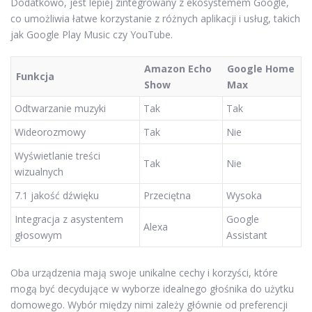
Dodatkowo, jest lepiej zintegrowany z ekosystemem Google,
co umożliwia łatwe korzystanie z różnych aplikacji i usług, takich
jak Google Play Music czy YouTube.
Amazon Echo
Google Home
Funkcja
Show
Max
Odtwarzanie muzyki
Tak
Tak
Wideorozmowy
Tak
Nie
Wyświetlanie treści
Tak
Nie
wizualnych
7.1 jakość dźwięku
Przeciętna
Wysoka
Integracja z asystentem
Google
Alexa
głosowym
Assistant
Oba urządzenia mają swoje unikalne cechy i korzyści, które
mogą być decydujące w wyborze idealnego głośnika do użytku
domowego. Wybór między nimi zależy głównie od preferencji