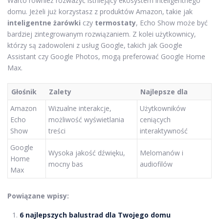
Warto również rozważyć istniejący ekosystem inteligentnego
domu. Jeżeli już korzystasz z produktów Amazon, takie jak
inteligentne żarówki
czy
termostaty
, Echo Show może być
bardziej zintegrowanym rozwiązaniem. Z kolei użytkownicy,
którzy są zadowoleni z usług Google, takich jak Google
Assistant czy Google Photos, mogą preferować Google Home
Max.
Głośnik
Zalety
Najlepsze dla
Amazon
Wizualne interakcje,
Użytkowników
Echo
możliwość wyświetlania
ceniących
Show
treści
interaktywność
Google
Wysoka jakość dźwięku,
Melomanów i
Home
mocny bas
audiofilów
Max
Powiązane wpisy:
6 najlepszych balustrad dla Twojego domu