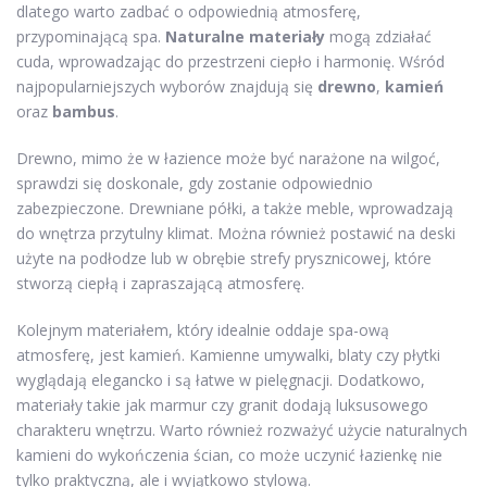
dlatego warto zadbać o odpowiednią atmosferę,
przypominającą spa.
Naturalne materiały
mogą zdziałać
cuda, wprowadzając do przestrzeni ciepło i harmonię. Wśród
najpopularniejszych wyborów znajdują się
drewno
,
kamień
oraz
bambus
.
Drewno, mimo że w łazience może być narażone na wilgoć,
sprawdzi się doskonale, gdy zostanie odpowiednio
zabezpieczone. Drewniane półki, a także meble, wprowadzają
do wnętrza przytulny klimat. Można również postawić na deski
użyte na podłodze lub w obrębie strefy prysznicowej, które
stworzą ciepłą i zapraszającą atmosferę.
Kolejnym materiałem, który idealnie oddaje spa-ową
atmosferę, jest kamień. Kamienne umywalki, blaty czy płytki
wyglądają elegancko i są łatwe w pielęgnacji. Dodatkowo,
materiały takie jak marmur czy granit dodają luksusowego
charakteru wnętrzu. Warto również rozważyć użycie naturalnych
kamieni do wykończenia ścian, co może uczynić łazienkę nie
tylko praktyczną, ale i wyjątkowo stylową.