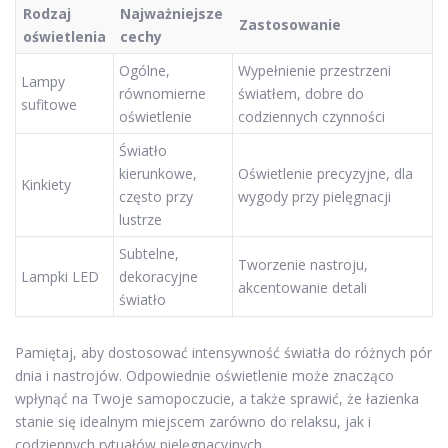
Rodzaj
Najważniejsze
Zastosowanie
oświetlenia
cechy
Ogólne,
Wypełnienie przestrzeni
Lampy
równomierne
światłem, dobre do
sufitowe
oświetlenie
codziennych czynności
Światło
kierunkowe,
Oświetlenie precyzyjne, dla
Kinkiety
często przy
wygody przy pielęgnacji
lustrze
Subtelne,
Tworzenie nastroju,
Lampki LED
dekoracyjne
akcentowanie detali
światło
Pamiętaj, aby dostosować intensywność światła do różnych pór
dnia i nastrojów. Odpowiednie oświetlenie może znacząco
wpłynąć na Twoje samopoczucie, a także sprawić, że łazienka
stanie się idealnym miejscem zarówno do relaksu, jak i
codziennych rytuałów pielęgnacyjnych.