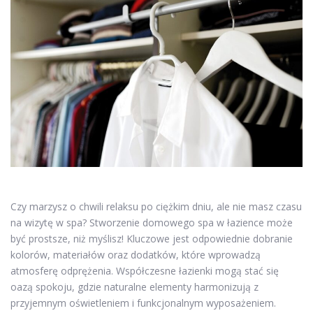
Czy marzysz o chwili relaksu po ciężkim dniu, ale nie masz czasu
na wizytę w spa? Stworzenie domowego spa w łazience może
być prostsze, niż myślisz! Kluczowe jest odpowiednie dobranie
kolorów, materiałów oraz dodatków, które wprowadzą
atmosferę odprężenia. Współczesne łazienki mogą stać się
oazą spokoju, gdzie naturalne elementy harmonizują z
przyjemnym oświetleniem i funkcjonalnym wyposażeniem.