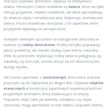
znacząco poprawić atmosferę i wpłynąć na efektywność
relaksu. Pierwszym z takich dodatków są
świece
, które nie tylko
oferują przyjemne, miękkie oświetlenie, ale także wprowadzają
do wnętrza ciepłą i romantyczną aurę. Wybierając aromatyczne
świece, można dodatkowo skorzystać z ich zapachów, które
pozytywnie wpływają na samopoczucie.
Kolejnym świetnym sposobem na wzbogacenie atmosfery w
łazience są
rośliny doniczkowe
. Rośliny nie tylko poprawiają
jakość powietrza, ale również dodają żywe kolory i naturalny
efekt do przestrzeni. Wybierając rośliny łatwe w pielęgnacji, np.
sukulenty czy storczyki, można cieszyć się ich obecnością bez
dużego wysiłku.
Nie można zapomnieć o
aromaterapii
, która może znacznie
przyczynić się do odprężenia po długim dniu. Używanie
olejków
eterycznych
w kompozycji zapachowych wypełnia przestrzeń
przyjemnym aromatem, który działa kojąco na zmysły.
Popularne olejki, takie jak lawenda, eukaliptus czy olejek
cytrusowy, mogą wprowadzić w stan relaksu i poprawić nastrój.