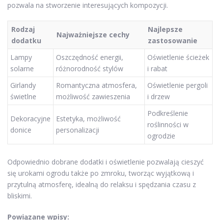
pozwala na stworzenie interesujących kompozycji.
Rodzaj
Najlepsze
Najważniejsze cechy
dodatku
zastosowanie
Lampy
Oszczędność energii,
Oświetlenie ścieżek
solarne
różnorodność stylów
i rabat
Girlandy
Romantyczna atmosfera,
Oświetlenie pergoli
świetlne
możliwość zawieszenia
i drzew
Podkreślenie
Dekoracyjne
Estetyka, możliwość
roślinności w
donice
personalizacji
ogrodzie
Odpowiednio dobrane dodatki i oświetlenie pozwalają cieszyć
się urokami ogrodu także po zmroku, tworząc wyjątkową i
przytulną atmosferę, idealną do relaksu i spędzania czasu z
bliskimi.
Powiązane wpisy: