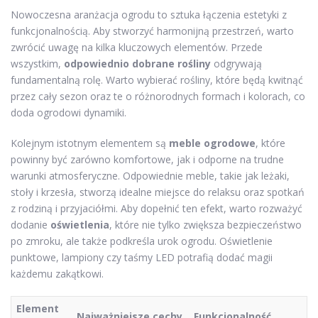
Nowoczesna aranżacja ogrodu to sztuka łączenia estetyki z
funkcjonalnością. Aby stworzyć harmonijną przestrzeń, warto
zwrócić uwagę na kilka kluczowych elementów. Przede
wszystkim,
odpowiednio dobrane rośliny
odgrywają
fundamentalną rolę. Warto wybierać rośliny, które będą kwitnąć
przez cały sezon oraz te o różnorodnych formach i kolorach, co
doda ogrodowi dynamiki.
Kolejnym istotnym elementem są
meble ogrodowe
, które
powinny być zarówno komfortowe, jak i odporne na trudne
warunki atmosferyczne. Odpowiednie meble, takie jak leżaki,
stoły i krzesła, stworzą idealne miejsce do relaksu oraz spotkań
z rodziną i przyjaciółmi. Aby dopełnić ten efekt, warto rozważyć
dodanie
oświetlenia
, które nie tylko zwiększa bezpieczeństwo
po zmroku, ale także podkreśla urok ogrodu. Oświetlenie
punktowe, lampiony czy taśmy LED potrafią dodać magii
każdemu zakątkowi.
Element
Najważniejsze cechy
Funkcjonalność