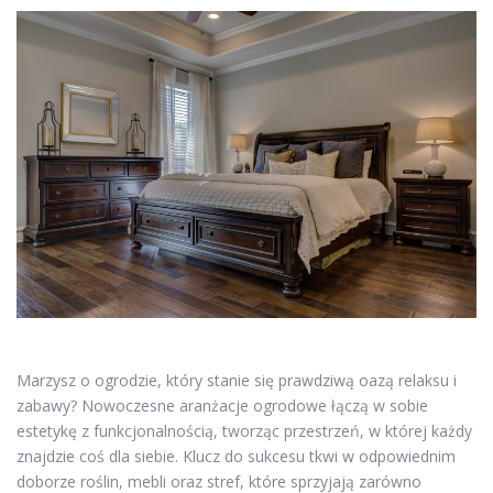
Marzysz o ogrodzie, który stanie się prawdziwą oazą relaksu i
zabawy? Nowoczesne aranżacje ogrodowe łączą w sobie
estetykę z funkcjonalnością, tworząc przestrzeń, w której każdy
znajdzie coś dla siebie. Klucz do sukcesu tkwi w odpowiednim
doborze roślin, mebli oraz stref, które sprzyjają zarówno