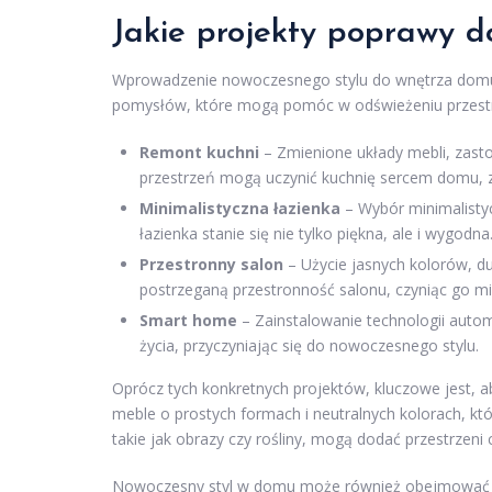
Jakie projekty poprawy 
Wprowadzenie nowoczesnego stylu do wnętrza domu 
pomysłów, które mogą pomóc w odświeżeniu przestrze
Remont kuchni
– Zmienione układy mebli, zast
przestrzeń mogą uczynić kuchnię sercem domu, 
Minimalistyczna łazienka
– Wybór minimalistyc
łazienka stanie się nie tylko piękna, ale i wygodna
Przestronny salon
– Użycie jasnych kolorów, d
postrzeganą przestronność salonu, czyniąc go mi
Smart home
– Zainstalowanie technologii autom
życia, przyczyniając się do nowoczesnego stylu.
Oprócz tych konkretnych projektów, kluczowe jest, a
meble o prostych formach i neutralnych kolorach, kt
takie jak obrazy czy rośliny, mogą dodać przestrzeni c
Nowoczesny styl w domu może również obejmowa