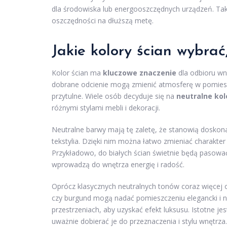
dla środowiska lub energooszczędnych urządzeń. Takie
oszczędności na dłuższą metę.
Jakie kolory ścian wybra
Kolor ścian ma
kluczowe znaczenie
dla odbioru wn
dobrane odcienie mogą zmienić atmosferę w pomieszc
przytulne. Wiele osób decyduje się na
neutralne kol
różnymi stylami mebli i dekoracji.
Neutralne barwy mają tę zaletę, że stanowią doskona
tekstylia. Dzięki nim można łatwo zmieniać charakte
Przykładowo, do białych ścian świetnie będą pasować 
wprowadzą do wnętrza energię i radość.
Oprócz klasycznych neutralnych tonów coraz więcej 
czy burgund mogą nadać pomieszczeniu elegancki i 
przestrzeniach, aby uzyskać efekt luksusu. Istotne j
uważnie dobierać je do przeznaczenia i stylu wnętrza.