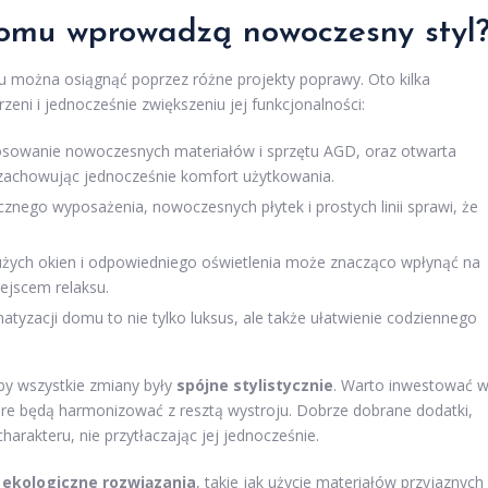
domu wprowadzą nowoczesny styl
można osiągnąć poprzez różne projekty poprawy. Oto kilka
ni i jednocześnie zwiększeniu jej funkcjonalności:
osowanie nowoczesnych materiałów i sprzętu AGD, oraz otwarta
zachowując jednocześnie komfort użytkowania.
znego wyposażenia, nowoczesnych płytek i prostych linii sprawi, że
.
użych okien i odpowiedniego oświetlenia może znacząco wpłynąć na
ejscem relaksu.
atyzacji domu to nie tylko luksus, ale także ułatwienie codziennego
by wszystkie zmiany były
spójne stylistycznie
. Warto inwestować 
óre będą harmonizować z resztą wystroju. Dobrze dobrane dodatki,
harakteru, nie przytłaczając jej jednocześnie.
ć
ekologiczne rozwiązania
, takie jak użycie materiałów przyjaznych