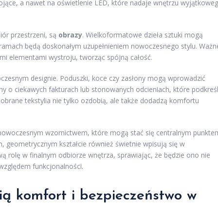
ojące, a nawet na oświetlenie LED, które nadaje wnętrzu wyjątkowe
ór przestrzeni, są
obrazy
. Wielkoformatowe dzieła sztuki mogą
 w ramach będą doskonałym uzupełnieniem nowoczesnego stylu. Ważn
mi elementami wystroju, tworząc spójną całość.
zesnym designie. Poduszki, koce czy zasłony mogą wprowadzić
iny o ciekawych fakturach lub stonowanych odcieniach, które podkreś
obrane tekstylia nie tylko ozdobią, ale także dodadzą komfortu
nowoczesnym wzornictwem, które mogą stać się centralnym punkte
, geometrycznym kształcie również świetnie wpisują się w
 rolę w finalnym odbiorze wnętrza, sprawiając, że będzie ono nie
 względem funkcjonalności.
ią komfort i bezpieczeństwo w