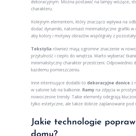
dekoracyjnym. Można postawić na lampy wiszące, st
charakteru.
Kolejnym elementem, który znacząco wpływa na odbi
dodać dynamiki, natomiast minimalistyczne grafiki
aby kolory i motywy obrazów współgrały z pozostały
Tekstylia
również mają ogromne znaczenie w nowoc
przytulność i ciepło do wnętrza. Warto wybierać tkan
minimalistyczny charakter przestrzeni. Odpowiednio d
każdemu pomieszczeniu.
Inne interesujące dodatki to
dekoracyjne donice
z 
w salonie lub na balkonie.
Ramy
na zdjęcia w prostym
nowoczesne trendy. Takie elementy odegrają kluczową
tylko estetyczne, ale także dobrze zaplanowane pod
Jakie technologie popraw
domu?