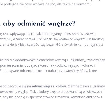
 podejście nie tylko wpływa na styl, ale także na komfort i
ć, aby odmienić wnętrze?
ętrza, wpływając na to, jak postrzegamy przestrzeń. Właściwie
zeniu, a także sprawić, że będzie się wydawać większe lub bardziej
ory
, takie jak biel, szarości czy beże, które świetnie komponują się z
łe tło dla dodatkowych elementów wystroju, jak obrazy, zasłony czy
r pomieszczenia, dodając akcesoria w odważniejszych kolorach.
intensywne odcienie, takie jak turkus, czerwień czy żółty, które
osób decyduje się na
odważniejsze kolory
. Ciemne zielenie, granaty
nowoczesny wygląd. Takie kolory często stosowane są w większych
est, aby nie bać się eksperymentować z różnymi kombinacjami barw i