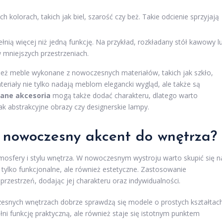
kolorach, takich jak biel, szarość czy beż. Takie odcienie sprzyjają
łnią więcej niż jedną funkcję. Na przykład, rozkładany stół kawowy l
 mniejszych przestrzeniach.
ż meble wykonane z nowoczesnych materiałów, takich jak szkło,
eriały nie tylko nadają meblom elegancki wygląd, ale także są
ane akcesoria
mogą także dodać charakteru, dlatego warto
k abstrakcyjne obrazy czy designerskie lampy.
 nowoczesny akcent do wnętrza?
mosfery i stylu wnętrza. W nowoczesnym wystroju warto skupić się n
 tylko funkcjonalne, ale również estetyczne. Zastosowanie
zestrzeń, dodając jej charakteru oraz indywidualności.
esnych wnętrzach dobrze sprawdzą się modele o prostych kształtach
łni funkcję praktyczną, ale również staje się istotnym punktem