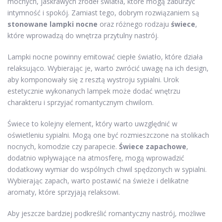
mocnych, jaskrawych źródeł światła, które mogą zaburzyć
intymność i spokój. Zamiast tego, dobrym rozwiązaniem są
stonowane lampki nocne
oraz różnego rodzaju
świece
,
które wprowadzą do wnętrza przytulny nastrój.
Lampki nocne powinny emitować ciepłe światło, które działa
relaksująco. Wybierając je, warto zwrócić uwagę na ich design,
aby komponowały się z resztą wystroju sypialni. Urok
estetycznie wykonanych lampek może dodać wnętrzu
charakteru i sprzyjać romantycznym chwilom.
Świece to kolejny element, który warto uwzględnić w
oświetleniu sypialni. Mogą one być rozmieszczone na stolikach
nocnych, komodzie czy parapecie.
Świece zapachowe
,
dodatnio wpływające na atmosferę, mogą wprowadzić
dodatkowy wymiar do wspólnych chwil spędzonych w sypialni.
Wybierając zapach, warto postawić na świeże i delikatne
aromaty, które sprzyjają relaksowi.
Aby jeszcze bardziej podkreślić romantyczny nastrój, możliwe