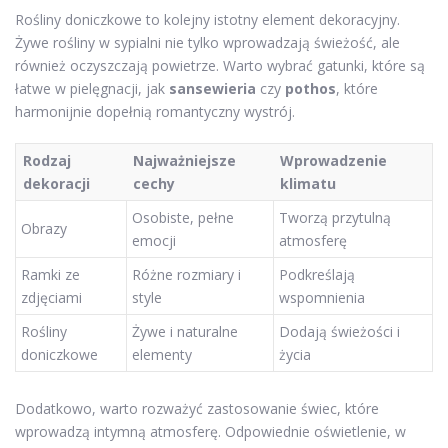
Rośliny doniczkowe to kolejny istotny element dekoracyjny.
Żywe rośliny w sypialni nie tylko wprowadzają świeżość, ale
również oczyszczają powietrze. Warto wybrać gatunki, które są
łatwe w pielęgnacji, jak
sansewieria
czy
pothos
, które
harmonijnie dopełnią romantyczny wystrój.
Rodzaj
Najważniejsze
Wprowadzenie
dekoracji
cechy
klimatu
Osobiste, pełne
Tworzą przytulną
Obrazy
emocji
atmosferę
Ramki ze
Różne rozmiary i
Podkreślają
zdjęciami
style
wspomnienia
Rośliny
Żywe i naturalne
Dodają świeżości i
doniczkowe
elementy
życia
Dodatkowo, warto rozważyć zastosowanie świec, które
wprowadzą intymną atmosferę. Odpowiednie oświetlenie, w