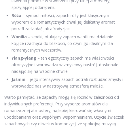
lawenda pomoże w stworzeniu przytulnej atmosfery,
sprzyjającej odprężeniu.
Róża
– symbol miłości, zapach róży jest klasycznym
wyborem dla romantycznych chwil. Jej delikatny aromat
potrafi zadziałać jak afrodyzjak.
Wanilia
– słodki, otulający zapach wanilii ma działanie
kojące i zachęca do bliskości, co czyni go idealnym dla
romantycznych wieczorów.
Ylang-ylang
– ten egzotyczny zapach ma właściwości
afrodyzyjne i wprowadza w zmysłowy nastrój, doskonale
nadając się na wspólne chwile.
Jaśmin
– jego intensywny zapach potrafi rozbudzić zmysły i
wprowadzić nas w nastrojową atmosferę miłości.
Warto pamiętać, że zapachy mogą się różnić w zależności od
indywidualnych preferencji. Przy wyborze aromatów dla
romantycznej atmosfery, najlepiej kierować się własnymi
upodobaniami oraz wspólnymi wspomnieniami. Użycie świeczek
zapachowych czy oliwek w kompozycji ze spokojną muzyką