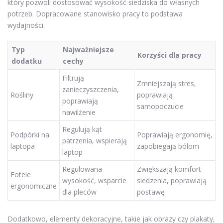
który pozwoli dostosować wysokość siedziska do własnych
potrzeb. Dopracowane stanowisko pracy to podstawa
wydajności.
Typ
Najważniejsze
Korzyści dla pracy
dodatku
cechy
Filtrują
Zmniejszają stres,
zanieczyszczenia,
Rośliny
poprawiają
poprawiają
samopoczucie
nawilżenie
Regulują kąt
Podpórki na
Poprawiają ergonomię,
patrzenia, wspierają
laptopa
zapobiegają bólom
laptop
Regulowana
Zwiększają komfort
Fotele
wysokość, wsparcie
siedzenia, poprawiają
ergonomiczne
dla pleców
postawę
Dodatkowo, elementy dekoracyjne, takie jak obrazy czy plakaty,