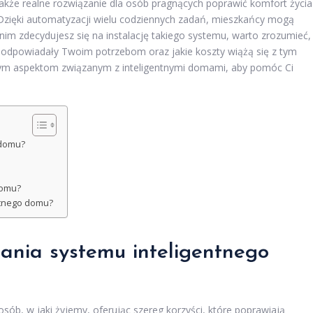
 także realne rozwiązanie dla osób pragnących poprawić komfort życia
Dzięki automatyzacji wielu codziennych zadań, mieszkańcy mogą
anim zdecydujesz się na instalację takiego systemu, warto zrozumieć,
iej odpowiadały Twoim potrzebom oraz jakie koszty wiążą się z tym
owym aspektom związanym z inteligentnymi domami, aby pomóc Ci
 domu?
domu?
entnego domu?
dania systemu inteligentnego
ób, w jaki żyjemy, oferując szereg korzyści, które poprawiają