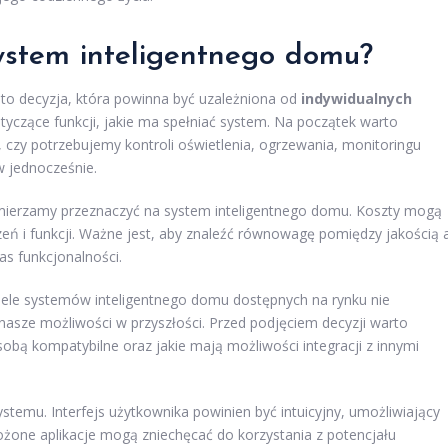
ystem inteligentnego domu?
o decyzja, która powinna być uzależniona od
indywidualnych
yczące funkcji, jakie ma spełniać system. Na początek warto
, czy potrzebujemy kontroli oświetlenia, ogrzewania, monitoringu
 jednocześnie.
amierzamy przeznaczyć na system inteligentnego domu. Koszty mogą
zeń i funkcji. Ważne jest, aby znaleźć równowagę pomiędzy jakością 
as funkcjonalności.
iele systemów inteligentnego domu dostępnych na rynku nie
nasze możliwości w przyszłości. Przed podjęciem decyzji warto
sobą kompatybilne oraz jakie mają możliwości integracji z innymi
stemu. Interfejs użytkownika powinien być intuicyjny, umożliwiający
ożone aplikacje mogą zniechęcać do korzystania z potencjału