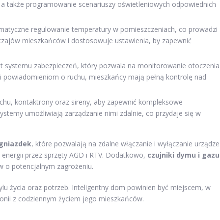
a, a także programowanie scenariuszy oświetleniowych odpowiednich
matyczne regulowanie temperatury w pomieszczeniach, co prowadzi
wyczajów mieszkańców i dostosowuje ustawienia, by zapewnić
t systemu zabezpieczeń, który pozwala na monitorowanie otoczenia
ki powiadomieniom o ruchu, mieszkańcy mają pełną kontrolę nad
ruchu, kontaktrony oraz sireny, aby zapewnić kompleksowe
temy umożliwiają zarządzanie nimi zdalnie, co przydaje się w
 gniazdek
, które pozwalają na zdalne włączanie i wyłączanie urządz
e energii przez sprzęty AGD i RTV. Dodatkowo,
czujniki dymu i gazu
 o potencjalnym zagrożeniu.
lu życia oraz potrzeb. Inteligentny dom powinien być miejscem, w
onii z codziennym życiem jego mieszkańców.