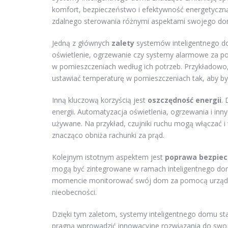
komfort, bezpieczeństwo i efektywność energetycz
zdalnego sterowania różnymi aspektami swojego do
Jedną z głównych
zalety
systemów inteligentnego do
oświetlenie, ogrzewanie czy systemy alarmowe za 
w pomieszczeniach według ich potrzeb. Przykładowo
ustawiać temperaturę w pomieszczeniach tak, aby był
Inną kluczową korzyścią jest
oszczędność energii
.
energii. Automatyzacja oświetlenia, ogrzewania i in
używane. Na przykład, czujniki ruchu mogą włączać i 
znacząco obniża rachunki za prąd.
Kolejnym istotnym aspektem jest
poprawa bezpie
mogą być zintegrowane w ramach inteligentnego d
momencie monitorować swój dom za pomocą urządze
nieobecności.
Dzięki tym zaletom, systemy inteligentnego domu staj
pragną wprowadzić innowacyjne rozwiązania do swoj