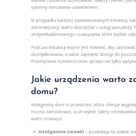
ułatwia codzienne użytkowanie. Należy również pamięt
systemy sterowania oświetleniem.
W przypadku bardziej zaawansowanych instalacji, ta
automatyzacji, warto skorzystać z usług specjalist
zindywidualizowanego rozwiązania, które będzie od
Podczas instalacji ważne jest również, aby zachować
skomplikowania, a także zapewnić dostęp do poszcze
Przemyślane rozmieszczenie sprzętu nie tylko wpłyn
Jakie urządzenia warto z
domu?
Inteligentny dom to przestrzeń, która oferuje wygodę
można zainstalować, a ich wybór zależy od indywidu
warto rozważyć:
Inteligentne żarówki
– pozwalają na zdalne st