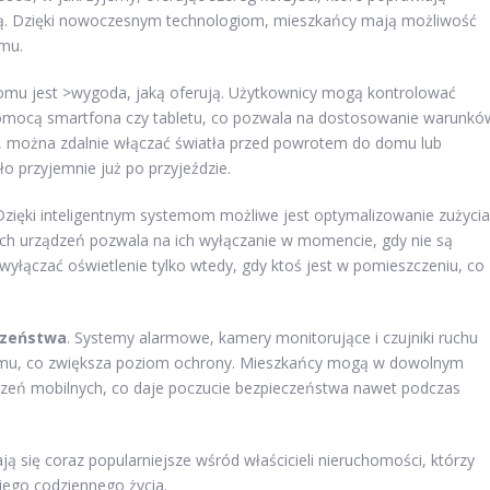
ną. Dzięki nowoczesnym technologiom, mieszkańcy mają możliwość
mu.
mu jest >wygoda, jaką oferują. Użytkownicy mogą kontrolować
pomocą smartfona czy tabletu, co pozwala na dostosowanie warunkó
, można zdalnie włączać światła przed powrotem do domu lub
o przyjemnie już po przyjeździe.
 Dzięki inteligentnym systemom możliwe jest optymalizowanie zużycia
nych urządzeń pozwala na ich wyłączanie w momencie, gdy nie są
wyłączać oświetlenie tylko wtedy, gdy ktoś jest w pomieszczeniu, co
czeństwa
. Systemy alarmowe, kamery monitorujące i czujniki ruchu
omu, co zwiększa poziom ochrony. Mieszkańcy mogą w dowolnym
ń mobilnych, co daje poczucie bezpieczeństwa nawet podczas
ą się coraz popularniejsze wśród właścicieli nieruchomości, którzy
ego codziennego życia.