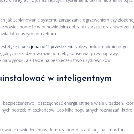
ać o integracji z już istniejącymi systemami, takimi jak alarmy bądź
kich jak zaplanowanie systemu zarządzania ogrzewaniem czy złożone
y. Fachowiec pomoże w odpowiednim dobraniu sprzętu oraz stworzeniu
powiadało naszym potrzebom.
 estetykę i
funkcjonalność przestrzeni
. Należy unikać nadmiernego
gólnych urządzeń w razie potrzeby konserwacji czy naprawy.
ie na wygodę, ale także na bezpieczeństwo użytkowników.
ainstalować w inteligentnym
, bezpieczeństwo i oszczędność energii. Istnieje wiele urządzeń, któr
alnych potrzeb mieszkańców. Oto kilka popularnych rozwiązań, które
erowanie oświetleniem w domu za pomocą aplikacji na smartfonie.