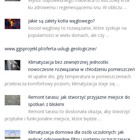
Wybór odpowiedniego materaca to kluczowy krok
ku zdrowemu i regenerującemu snu. W obliczu …
Jakie są zalety kotła węglowego?
Kocioł węglowy to rozwiązanie, które zyskuje na
popularności w wielu domach, ale czy …
www.ggsprojekt.pl/oferta-uslugi-geologiczne/
Klimatyzacja bez zewnętrznej jednostki:
nowoczesne rozwiązania w chłodzeniu pomieszczeń
W upalne dni, gdy temperatura w pomieszczeniach
przekracza komfortowy poziom, klimatyzacja staje się …
Remont tarasu: jak stworzyć przyjazne miejsce do
spotkań z bliskimi
Remont tarasu to doskonała okazja, aby stworzyć
przytulne i funkcjonalne miejsce, które będzie …
Klimatyzacja domowa dla osób uczulonych: jak
wybrać odpowiednie filtry i systemy oczyszczające